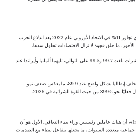
جاءت هذه الفجوة نتيجة الارتفاع الحاد في التضخم، الذي تجاوز 11% في الاتحاد الأوروبي عام 2022 بعد اندلاع الحرب
الأجور، ما خلق فجوة لا تزال الاقتصادات تحاول سدها.
وتُعد هولندا والمملكة المتحدة الأقرب إلى التعافي، بمؤشرات بلغت 99.7 و99.5 على التوالي، تليهما ألمانيا وأيرلندا عند
في المقابل، تبقى إسبانيا عند مستوى 96.2، في حين تتخلف إيطاليا بشكل واضح عند 89.9، ما يعكس ضعف نمو
يرى بافيل أدريان، مدير الأبحاث الاقتصادية في «Indeed»، أن هناك عاملين رئيسيين وراء بطء التعافي. الأول هو أن
ات جماعية متعددة السنوات، ما يجعلها تتفاعل ببطء مع الصدمات