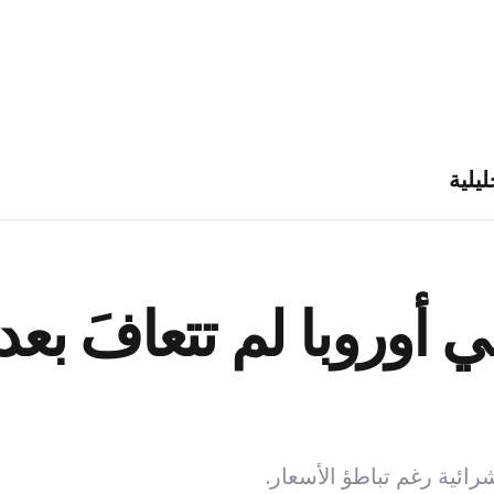
ليلية
في أوروبا لم تتعافَ ب
رائية رغم تباطؤ الأسعار.