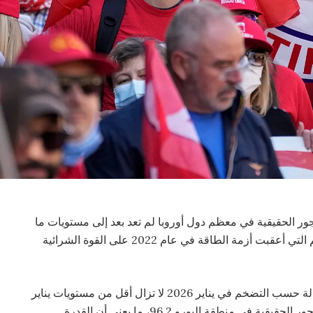
جور الحقيقية في معظم دول أوروبا لم تعد بعد إلى مستويات ما
قبل جائحة كورونا، في ظل استمرار تأثير موجة التضخم التي أعقبت أزمة الطاقة في عام 2022 على القوة الشرائية
ووفق تحليل أجرته منصة «Indeed»، فإن الأجور المعدلة حسب التضخم في يناير 2026 لا تزال أقل من مستويات يناير
2021 في سبع اقتصادات أوروبية كبرى. ويبلغ مؤشر الأجور الحقيقية في منطقة اليورو 96.2، ما يعني أن القدرة