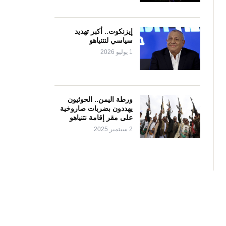
إيزنكوت.. أكبر تهديد
سياسي لنتنياهو
1 يوليو 2026
ورطة اليمن.. الحوثيون
يهددون بضربات صاروخية
على مقر إقامة نتنياهو
2 سبتمبر 2025