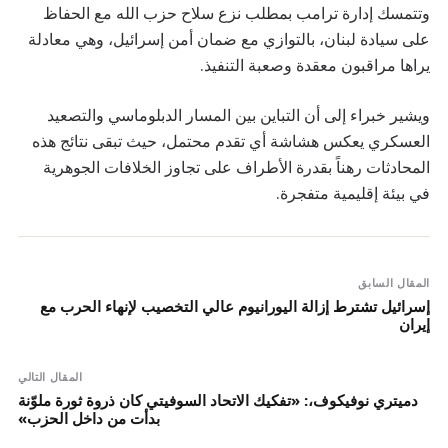
وتتمسك إدارة ترامب بمطلب نزع سلاح حزب الله مع الحفاظ
على سيادة لبنان، بالتوازي مع ضمان أمن إسرائيل، وهي معادلة
يراها مراقبون معقدة وصعبة التنفيذ.
ويشير خبراء إلى أن التباين بين المسار الدبلوماسي والتصعيد
العسكري يعكس هشاشة أي تقدم محتمل، حيث تبقى نتائج هذه
المحادثات رهناً بقدرة الأطراف على تجاوز الخلافات الجوهرية
في بيئة إقليمية متفجرة.
المقال السابق
إسرائيل تشترط إزالة اليورانيوم عالي التخصيب لإنهاء الحرب مع
إيران
المقال التالي
دميتري نوفيكوف،: «تفكيك الاتحاد السوفيتي كان ذروة ثورة ملوّنة
بدأت من داخل الحزب»