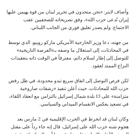
وأضاف لايتر: «نحن متحدون في تحرير لبنان من قوة يهيمن عليها
إيران تُدعى حزب الله»، وفق تصريحاته للصحفيين عقب
الاجتماع. ولم يصدر تعليق فوري من الجانب اللبناني.
من جهته، دعا وزير الخارجية الأمريكي ماركو روبيو، الذي توسط
في المحادثات، إلى استغلال ما وصفه بـ«الفرصة التاريخية»
للتوصل إلى إطار لسلام دائم، معترفاً في الوقت ذاته بتعقيدات
النزاع الممتد لعقود.
لكن فرص التوصل إلى اتفاق سريع تبدو محدودة، في ظل رفض
حزب الله للمحادثات، حيث أعلن تنفيذ «رشقات صاروخية
متزامنة» على 13 بلدة شمال إسرائيل بالتزامن مع انعقاد اللقاء،
في تصعيد يعكس الانقسام الميداني والسياسي.
وكان لبنان قد انخرط في الحرب الإقليمية في 2 مارس بعد
هجوم شنه حزب الله على إسرائيل، قال إنه جاء رداً على مقتل