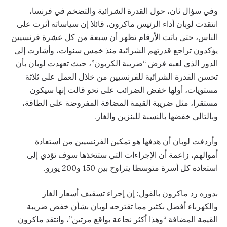
وفي سؤال ثان، حول القدرة الشرائية والتضخم في فرنسا،
انتقدت لوبان أداء الرئيس ماكرون، قائلا إن سياساته أثرت على
الناس، حتى باتت الأرقام تظهر أن سبعة من كل عشرة فرنسيين
يؤكدون تراجع قدرتهم الشرائية منذ خمس سنوات، وأشارت إلى
الدور الذي لعبه فرض “ضريبة الكربون”، حيث تعهدت لوبان بأن
تحسن القدرة الشرائية للفرنسيين من خلال العمل على ثلاثة
مستويات، أولها خفض الضرائب على نحو قالت إنها سيكون
مستقرا، مثل ضريبة القيمة المضافة المفروضة على الطاقة،
وبالتالي خفضها بالنسبة للبنزين والغاز.
وأردفت لوبان أن هدفها هو تمكين الفرنسيين من استعادة
أموالهم، زاعمة أن الإجراءات التي ستتخذها سوف تؤدي إلى
استعادة كل أسرة متوسطا يتراوح بين 150 و200 يورو.
بدوره رد ماكرون بالقول: إن إجراء تسقيف أسعار الغاز
والكهرباء أفضل بكثير مما تقترحه لوبان بشأن خفض ضريبة
القيمة المضافة “وهذا أكثر نجاعة بواقع مرتين”، وانتقد ماكرون