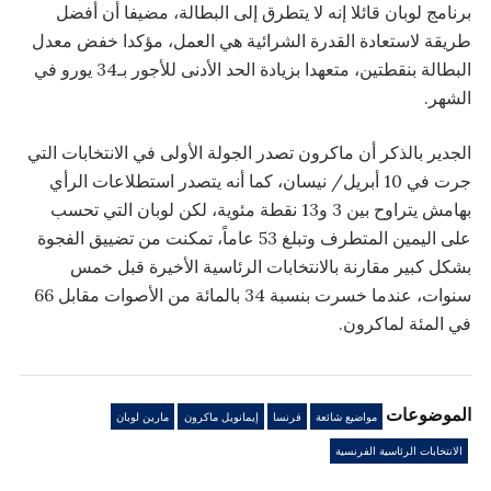
برنامج لوبان قائلا إنه لا يتطرق إلى البطالة، مضيفا أن أفضل
طريقة لاستعادة القدرة الشرائية هي العمل، مؤكدا خفض معدل
البطالة بنقطتين، متعهدا بزيادة الحد الأدنى للأجور بـ34 يورو في
الشهر.
الجدير بالذكر أن ماكرون تصدر الجولة الأولى في الانتخابات التي
جرت في 10 أبريل/ نيسان، كما أنه يتصدر استطلاعات الرأي
بهامش يتراوح بين 3 و13 نقطة مئوية، لكن لوبان التي تحسب
على اليمين المتطرف وتبلغ 53 عاماً، تمكنت من تضييق الفجوة
بشكل كبير مقارنة بالانتخابات الرئاسية الأخيرة قبل خمس
سنوات، عندما خسرت بنسبة 34 بالمائة من الأصوات مقابل 66
في المئة لماكرون.
الموضوعات
مواضيع شائعة
فرنسا
إيمانويل ماكرون
مارين لوبان
الانتخابات الرئاسية الفرنسية