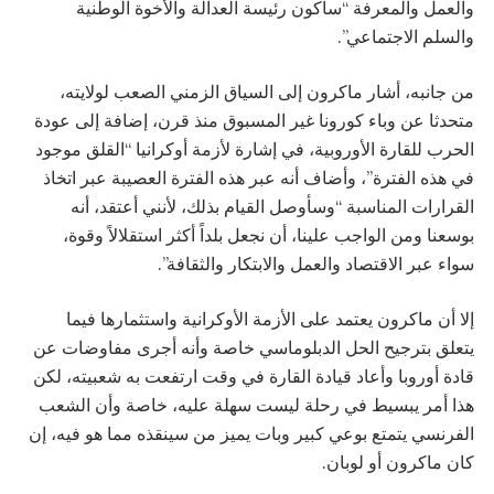
والعمل والمعرفة “سأكون رئيسة العدالة والأخوة الوطنية
والسلم الاجتماعي”.
من جانبه، أشار ماكرون إلى السياق الزمني الصعب لولايته،
متحدثا عن وباء كورونا غير المسبوق منذ قرن، إضافة إلى عودة
الحرب للقارة الأوروبية، في إشارة لأزمة أوكرانيا “القلق موجود
في هذه الفترة”، وأضاف أنه عبر هذه الفترة العصيبة عبر اتخاذ
القرارات المناسبة “وسأوصل القيام بذلك، لأنني أعتقد، أنه
بوسعنا ومن الواجب علينا، أن نجعل بلداً أكثر استقلالاً وقوة،
سواء عبر الاقتصاد والعمل والابتكار والثقافة”.
إلا أن ماكرون يعتمد على الأزمة الأوكرانية واستثمارها فيما
يتعلق بترجيح الحل الدبلوماسي خاصة وأنه أجرى مفاوضات عن
قادة أوروبا وأعاد قيادة القارة في وقت ارتفعت به شعبيته، لكن
هذا أمر يبسيط في رحلة ليست سهلة عليه، خاصة وأن الشعب
الفرنسي يتمتع بوعي كبير وبات يميز من سينقذه مما هو فيه، إن
كان ماكرون أو لوبان.