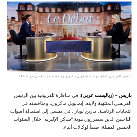
الرئيس الفرنسي المنتهية ولايته، إيمانويل ماكرون، ومنافسته مارين لوبان.صورة.AFP
باريس – (رياليست عربي):
في مناظرة تلفزيونية بين الرئيس
الفرنسي المنتهية ولايته، إيمانويل ماكرون، ومنافسته في
انتخابات الرئاسة، مارين لوبان، في مسعى إلى استمالة أصوات
الناخبين الذين سيقررون هوية “ساكن الإليزيه” خلال السنوات
الخمس المقبلة، طبقاً لوكالات أنباء.