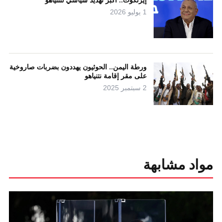
إيزنكوت.. أكبر تهديد سياسي لنتنياهو
1 يوليو 2026
ورطة اليمن.. الحوثيون يهددون بضربات صاروخية
على مقر إقامة نتنياهو
2 سبتمبر 2025
مواد مشابهة