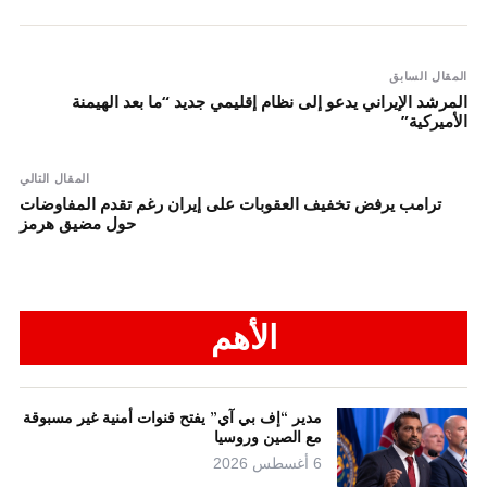
المقال السابق
المرشد الإيراني يدعو إلى نظام إقليمي جديد “ما بعد الهيمنة
الأميركية”
المقال التالي
ترامب يرفض تخفيف العقوبات على إيران رغم تقدم المفاوضات
حول مضيق هرمز
الأهم
مدير “إف بي آي” يفتح قنوات أمنية غير مسبوقة
مع الصين وروسيا
6 أغسطس 2026