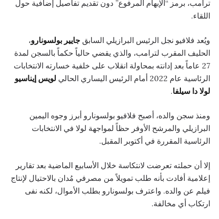
ترامب، برمز “الإبهام المرفوع” دون تقديم تفاصيل إضافية حول
اللقاء.
ويُعد فلافيو نجل الرئيس البرازيلي السابق
جايير بولسونارو
،
الحليف المقرب لترامب، والذي يقضي حالياً حكماً بالسجن لمدة
27 عاماً بعد إدانته بمحاولة انقلاب على خلفية خسارته الانتخابات
الرئاسية عام 2022 أمام الرئيس اليساري الحالي
لويس إيناسيو
لولا دا سيلفا
.
ومنذ سجن والده، أصبح فلافيو بولسونارو أبرز وجوه اليمين
البرازيلي والمرشح الأوفر حظاً لمواجهة لولا في الانتخابات
الرئاسية المقررة في أكتوبر المقبل.
إلا أن حملته تعرضت لانتكاسة خلال الأسابيع الماضية بعد تقارير
إعلامية أفادت بأنه طلب تمويلاً من مصرفي مُدان بالاحتيال لإنتاج
فيلم عن والده. واعترف بولسونارو بطلب الأموال، لكنه نفى
ارتكاب أي مخالفة.