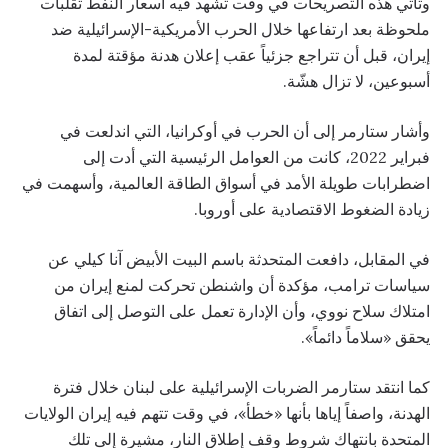
وتأتي هذه التصريحات في وقت تشهد فيه أسعار النفط تقلبات
ملحوظة بعد ارتفاعها خلال الحرب الأمريكية-الإسرائيلية ضد
إيران، قبل أن تتراجع جزئياً عقب إعلان هدنة مؤقتة لمدة
أسبوعين، لا تزال هشّة.
وأشار ستارمر إلى أن الحرب في أوكرانيا، التي اندلعت في
فبراير 2022، كانت من العوامل الرئيسية التي أدت إلى
اضطرابات طويلة الأمد في أسواق الطاقة العالمية، وأسهمت في
زيادة الضغوط الاقتصادية على أوروبا.
في المقابل، دافعت المتحدثة باسم البيت الأبيض آنا كيلي عن
سياسات ترامب، مؤكدة أن واشنطن تحركت لمنع إيران من
امتلاك سلاح نووي، وأن الإدارة تعمل على التوصل إلى اتفاق
يحقق «سلاماً دائماً».
كما انتقد ستارمر الضربات الإسرائيلية على لبنان خلال فترة
الهدنة، واصفاً إياها بأنها «خطأ»، في وقت تتهم فيه إيران الولايات
المتحدة بانتهاك شروط وقف إطلاق النار، مشيرة إلى تلك