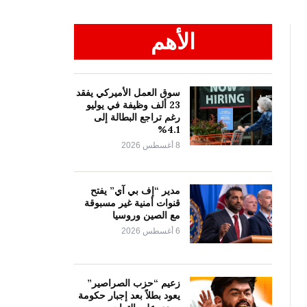
الأهم
سوق العمل الأميركي يفقد
23 ألف وظيفة في يوليو
رغم تراجع البطالة إلى
4.1%
8 أغسطس 2026
مدير “إف بي آي” يفتح
قنوات أمنية غير مسبوقة
مع الصين وروسيا
6 أغسطس 2026
زعيم “حزب الصراصير”
يعود بطلاً بعد إجبار حكومة