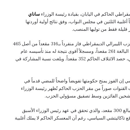
مقراطي الحاكم في اليابان، بقيادة رئيسة الوزراء
ساناي
اً أغلبية الثلثين في مجلس النواب، وفق نتائج أولية أوردتها
 قليلة فقط من توليها المنصب.
وأفادت هيئة الإذاعة والتلفزيون اليابانية (NHK) بأن الحزب الليبرالي الديمقراطي فاز منفرداً بـ316 مقعداً من أصل 465
في مجلس النواب، متجاوزاً بكثير عتبة الأغلبية المطلقة البالغة 261 مقعداً، ومسجلاً أقوى نتيجة له منذ تأسيسه عام
1955. وبالتحالف مع شريكه الجديد حزب الابتكار الياباني، حصد الائتلاف الحاكم 352 مقعداً. وبلغت نسبة المشاركة في
شي إن الفوز يمنح حكومتها تفويضاً واضحاً للمضي قدماً في
القنوات صوراً من مقر الحزب الحاكم تُظهر رئيسة الوزراء
رشحين الفائزين وسط تصفيق مسؤولي الحزب.
 الأسبق
ير موقع تاكائيتشي السياسي، رغم أن المعسكر الحاكم لا يملك أغلبية