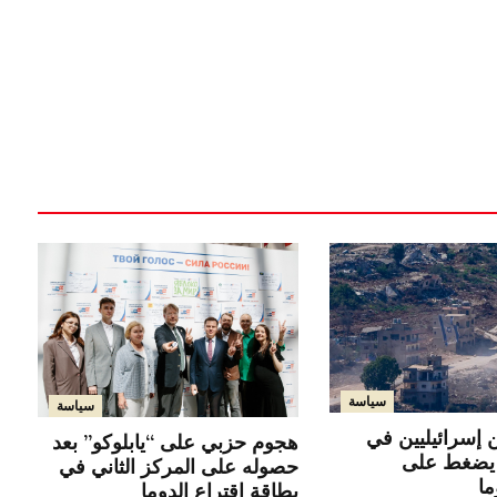
سياسة
سياسة
 إسرائيليين في
هجوم حزبي على “يابلوكو” بعد
 يضغط على
حصوله على المركز الثاني في
ا
بطاقة اقتراع الدوما