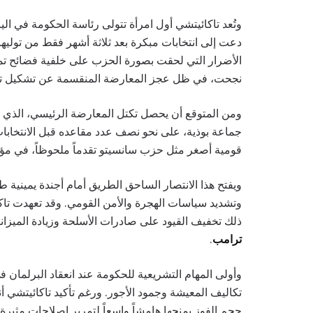
وتُعد تاكائيتشي أول امرأة تتولى رئاسة الحكومة في ال
دعت إلى انتخابات مبكرة بعد ثلاثة أشهر فقط من توليها
الأضرار التي لحقت بصورة الحزب على خلفية فضائح تموي
نجحت، في ظل عجز المعارضة المنقسمة عن تشكيل تحد
ومن المتوقع أن يحصل تكتل المعارضة الرئيسي، الذي
جماعة بوذية، على نحو نصف عدد مقاعده قبل الانتخابا
قومية أصغر مثل حزب سانسيتو تقدماً ملحوظاً، في مؤش
ويفتح هذا الانتصار الساحق الطريق أمام أجندة يمينية ط
وتشديد سياسات الهجرة والأمن القومي. وقد تعهدت تاكا
ذلك تخفيف القيود على صادرات الأسلحة وزيادة الميزان
ترامب
.
وأولى المهام التشريعية للحكومة عند انعقاد البرلمان 
تكاليف المعيشة وجمود الأجور. ورغم تأكيد تاكائيتشي 
حجم الفوز يمنحها هامشاً واسعاً لتمرير إصلاحات مثيرة ل