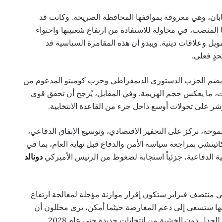
يابان، وهي معروفة بمواقفها المحافظة الصريحة. وكانت قد
 المنصب، في محاولة للاستفادة من ارتفاع شعبيتها واحتواء
ل وعلاقات دينية. ويبدو أن هذه المقامرة السياسية قد
ٍ فعلي.
 يضم الحزب الدستوري الديمقراطي وحزب كوميتو المدعوم من
ت، ما يعكس حجم الهزيمة. وفي المقابل، يُرجح أن تحقق قوى
ر على تحولات أوسع داخل جزء من القاعدة الانتخابية.
موحة، تركز على التحفيز الاقتصادي، وتوسيع الإنفاق الدفاعي،
ئيتشي بمراجعة سياسة الأمن والدفاع قبل نهاية العام، بما في
ية الدفاعية، جزئياً استجابة لضغوط من الرئيس الأميركي
دونالد
في منتصف فبراير ستكون إقرار موازنة مؤجلة لمعالجة ارتفاع
أنها ستسعى إلى دعم المعارضة حيثما أمكن، يرى محللون أن
لجدل دون الخشية من انتخابات جديدة حتى عام 2028.