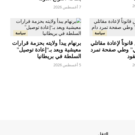
7 أغسطس 2026
سياسة
سياسة
انوناً لإعادة مقاتلي
برنهام يبدأ ولايته بحزمة قرارات
ي” وطي صفحة تمرد
معيشية ويعد بـ“إعادة توصيل”
قود
السلطة في بريطانيا
5 أغسطس 2026
التنقل