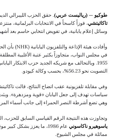
طوكيو — (رياليست عربي)
. حقق الحزب الليبرالي الدي
تاكائيتشي
، فوزاً كاسحاً في الانتخابات البرلمانية، منتزع
وسائل إعلام يابانية، في تفويض انتخابي حاسم بعد أشهر
التصويت نحو 56.23%، بحسب وكالة كيودو.
وفي مقابلة تلفزيونية عقب اتضاح النتائج، قالت تاكائيت
سياسات تهدف إلى جعل اليابان «قوية ومزدهرة». وبثت 
وهي تضع أشرطة النصر الحمراء إلى جانب أسماء الم
وتجاوزت هذه النتيجة الرقم القياسي السابق للحزب، البالغ 300 مقعد، والذي تحقق في عهد رئيس الوزراء
ياسوهيرو ناكاسوني
عام 1986، ما يعزز بشكل كب
مماثلة في مجلس الشيوخ.