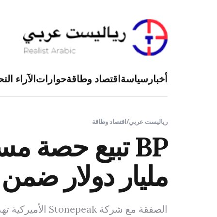
أخبار
سياسة
اقتصاد وطاقة
حوارات
الآراء التح
رياليست عربي
/
اقتصاد وطاقة
مليار دولار ضمن 
الصفقة مع شركة Stonepeak الأميركية تهدف إلى خفض الديون وتسريع إعادة ضبط استراتيجية المجموعة.