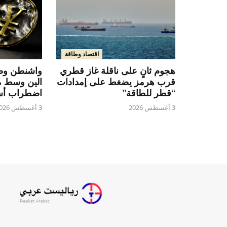
اقتصاد وطاقة
هجوم ثانٍ على ناقلة غاز قطري
واشنطن وطو
قرب هرمز يضغط على إمدادات
الين وسط 
“قطر للطاقة”
اضطراب أس
3 أغسطس 2026
3 أغسطس 2026