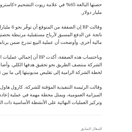
حصتها البالغة 65% في علامة زيوت التشحيم «كاسترول» إلى شركة الاستثمار الأميركية
مليار دولار.
مالية أخرى. وأوضحت أن عملية البيع تندرج ضمن برنامج التخارج ا
الشركة منتصف الطريق نحو تحقيق هدفها الكلي. وأضاف
لخطة الشركة الرامية إلى تقليص مديونيتها إلى ما بين 14 و18 مليار دولار بحلول نهاية عام 2027.
وقالت الرئيسة التنفيذية المؤقتة للشركة، كارول هاو
الميزانية العمومية، ويمثل محطة مهمة في عملية إعاد
وتركيز العمليات النهائية على الأنشطة الأساسية ذات الع
المقال السابق