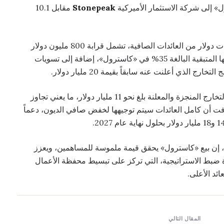
Stonepeak
مقابل 10.1
وقالت BP إن الصفقة من المتوقع أن توفّر نحو 6 مليارات دولار من العائدات الصافية، تشمل قرابة 800 مليون دولار
ناتجة عن الدفع المسبق لأرباح مستقبلية مرتبطة بحصتها المتبقية البالغة 35% في «كاسترول»، إضافة إلى تسويات
لذي أعلنت عنه سابقاً بقيمة 20 مليار دولار.
وباحتساب هذه الصفقة، أكدت BP أن إجمالي عمليات التخارج المنجزة والمعلنة بلغ نحو 11 مليار دولار، ما يعني تجاوز
ت أن كامل العائدات سيتم توجيهها لخفض صافي الديون، دعماً
ل، إن بيع «كاسترول» يحقق قيمة ملموسة للمساهمين، ويعزز
ة ضبط الاستراتيجية، التي تركز على تبسيط محفظة الأعمال
ائد الأعلى.
المقال التالي