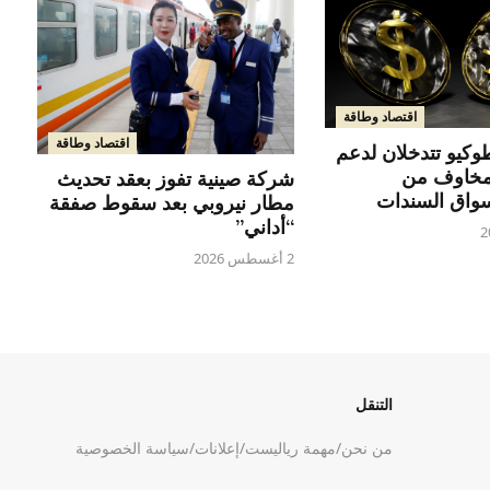
اقتصاد وطاقة
اقتصاد وطاقة
كيو تتدخلان لدعم
مخاوف من
شركة صينية تفوز بعقد تحديث
واق السندات
مطار نيروبي بعد سقوط صفقة
“أداني”
2 أغسطس 2026
التنقل
من نحن
/
مهمة رياليست
/
إعلانات
/
سياسة الخصوصية