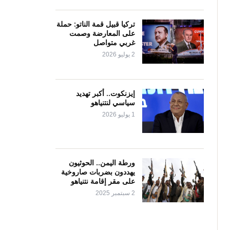
تركيا قبيل قمة الناتو: حملة
على المعارضة وصمت
غربي متواصل
2 يوليو 2026
إيزنكوت.. أكبر تهديد
سياسي لنتنياهو
1 يوليو 2026
ورطة اليمن.. الحوثيون
يهددون بضربات صاروخية
على مقر إقامة نتنياهو
2 سبتمبر 2025