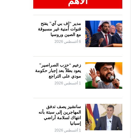
الأهم
مدير “إف بي آي” يفتح
قنوات أمنية غير مسبوقة
مع الصين وروسيا
6 أغسطس 2026
زعيم “حزب الصراصير”
يعود بطلاً بعد إجبار حكومة
مودي على التراجع
1 أغسطس 2026
سانشيز يصف تدفق
المهاجرين إلى سبتة بأنه
انتهاك لسلامة أراضي
إسبانيا
1 أغسطس 2026