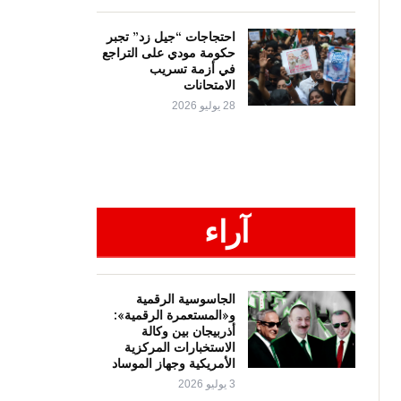
احتجاجات “جيل زد” تجبر
حكومة مودي على التراجع
في أزمة تسريب
الامتحانات
28 يوليو 2026
آراء
الجاسوسية الرقمية
و«المستعمرة الرقمية»:
أذربيجان بين وكالة
الاستخبارات المركزية
الأمريكية وجهاز الموساد
3 يوليو 2026