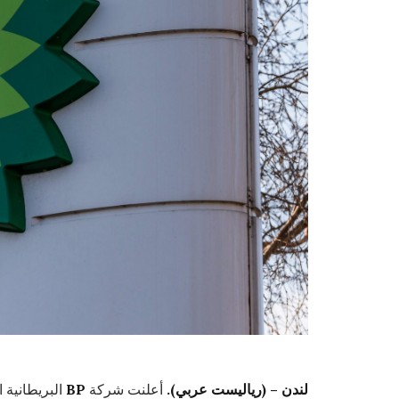
لندن – (رياليست عربي).
أعلنت شركة
BP
البريطانية ا