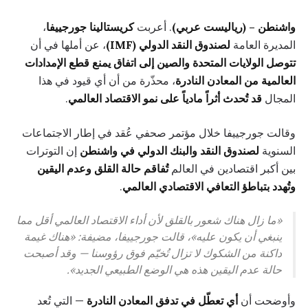
واشنطن – (رياليست عربي)
. أعربت
كريستالينا جورجييفا
،
المديرة العامة
لصندوق النقد الدولي (IMF)
، عن أملها في أن
تتوصل الولايات المتحدة والصين إلى اتفاق يمنع قطع الإمدادات
العالمية من المعادن النادرة
، محذّرة من أن أي قيود في هذا
المجال
قد تُحدث أثراً مادياً على نمو الاقتصاد العالمي
.
وقالت جورجييفا خلال مؤتمر صحفي عُقد في إطار الاجتماعات
السنوية
لصندوق النقد والبنك الدولي في واشنطن
إن التوترات
بين أكبر اقتصادين في العالم
تُفاقم حالة القلق وعدم اليقين
وتُهدد بتباطؤ التعافي الاقتصادي العالمي
.
«ما زال هناك شعور بالقلق لأن أداء الاقتصاد العالمي أقل مما
ينبغي أن يكون عليه»، قالت جورجييفا، مضيفة: «هناك غيمة
داكنة من الشكوك لا تزال تُخيّم فوق رؤوسنا — وقد أصبحت
حالة عدم اليقين هذه هي الوضع الطبيعي الجديد».
وأوضحت أن
أي تعطّل في تدفق المعادن النادرة
— التي تُعد