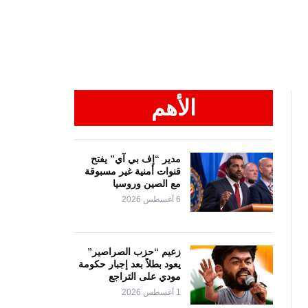
الأهم
مدير “إف بي آي” يفتح
قنوات أمنية غير مسبوقة
مع الصين وروسيا
6 أغسطس 2026
زعيم “حزب الصراصير”
يعود بطلاً بعد إجبار حكومة
مودي على التراجع
1 أغسطس 2026