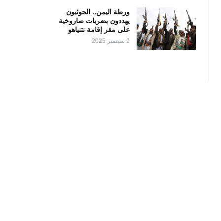
ورطة اليمن.. الحوثيون
يهددون بضربات صاروخية
على مقر إقامة نتنياهو
2 سبتمبر 2025