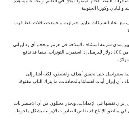
ادرات النفط الخام المنقولة بحرًا في العالم. وتتجه غالبية هذه
واليابان وكوريا الجنوبية.
 مع اتخاذ الشركات تدابير احترازية. وتجمعت ناقلات نفط قرب
.
بير بمدى سرعة استئناف الملاحة في هرمز وبحجم أي رد إيراني
محتمل. وتشير بعض التقديرات إلى أن برنت قد يقترب من 100 دولار للبرميل إذا استمرت التوترات، بينما قد تدفع
الية ستتواصل حتى تحقيق أهداف واشنطن، لكنه أشار إلى
 أن إيران أبدت اهتمامًا بالمحادثات، ما يترك الباب مفتوحًا
خل إيران نفسها في الإمدادات. ويحذر محللون من أن الاضطرابات
 في مناطق الإنتاج قد تقلص الصادرات الإيرانية بشكل ملحوظ.