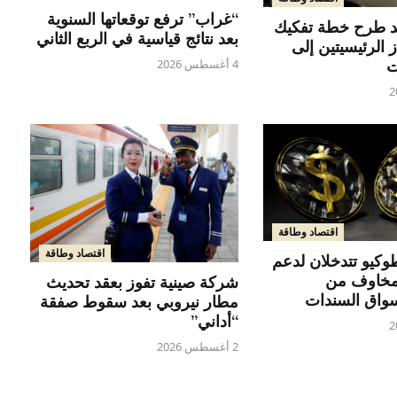
“غراب” ترفع توقعاتها السنوية
يد طرح خطة تفكيك
بعد نتائج قياسية في الربع الثاني
 الرئيسيتين إلى
ت
4 أغسطس 2026
اقتصاد وطاقة
اقتصاد وطاقة
كيو تتدخلان لدعم
مخاوف من
شركة صينية تفوز بعقد تحديث
واق السندات
مطار نيروبي بعد سقوط صفقة
“أداني”
2 أغسطس 2026