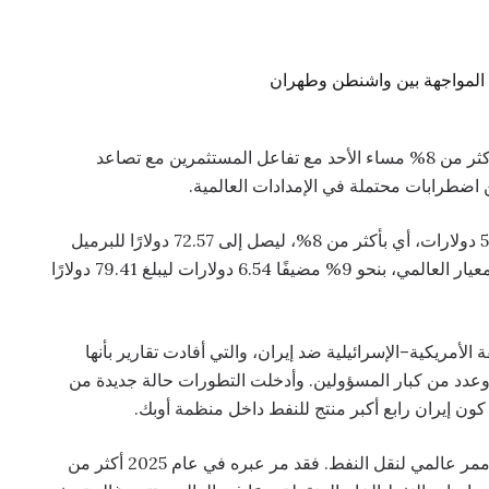
. قفزت أسعار النفط الخام بأكثر من 8% مساء الأحد مع تفاعل المستثمرين مع تصاعد
ن اضطرابات محتملة في الإمدادات العالمية.
وارتفع خام غرب تكساس الوسيط الأمريكي بمقدار 5.55 دولارات، أي بأكثر من 8%، ليصل إلى 72.57 دولارًا للبرميل
في التداولات المسائية المبكرة. كما صعد خام برنت، المعيار العالمي، بنحو 9% مضيفًا 6.54 دولارات ليبلغ 79.41 دولارًا
مريكية–الإسرائيلية ضد إيران، والتي أفادت تقارير بأنها
وعدد من كبار المسؤولين. وأدخلت التطورات حالة جديدة من
ون إيران رابع أكبر منتج للنفط داخل منظمة أوبك.
ويتركز اهتمام المتعاملين حاليًا على مضيق هرمز، أهم ممر عالمي لنقل النفط. فقد مر عبره في عام 2025 أكثر من