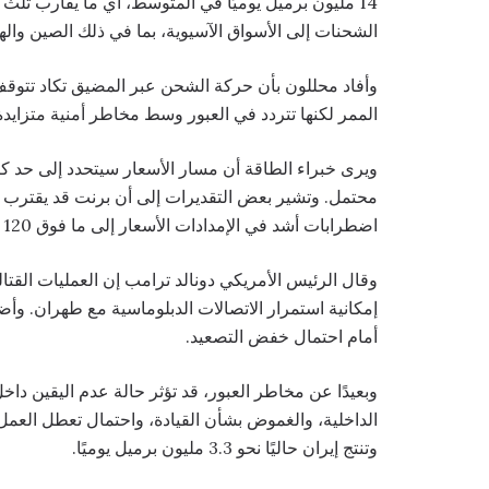
14 مليون برميل يوميًا في المتوسط، أي ما يقارب ثلث ص
الشحنات إلى الأسواق الآسيوية، بما في ذلك الصين والهند 
وأفاد محللون بأن حركة الشحن عبر المضيق تكاد تتوقف
الممر لكنها تتردد في العبور وسط مخاطر أمنية متزايدة
ويرى خبراء الطاقة أن مسار الأسعار سيتحدد إلى حد ك
اضطرابات أشد في الإمدادات الأسعار إلى ما فوق 120 دولارًا.
وقال الرئيس الأمريكي دونالد ترامب إن العمليات القت
إمكانية استمرار الاتصالات الدبلوماسية مع طهران. وأضاف
أمام احتمال خفض التصعيد.
وبعيدًا عن مخاطر العبور، قد تؤثر حالة عدم اليقين دا
الداخلية، والغموض بشأن القيادة، واحتمال تعطل العمل
وتنتج إيران حاليًا نحو 3.3 مليون برميل يوميًا.