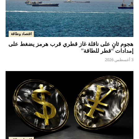
اقتصاد وطاقة
هجوم ثانٍ على ناقلة غاز قطري قرب هرمز يضغط على
إمدادات “قطر للطاقة”
3 أغسطس 2026