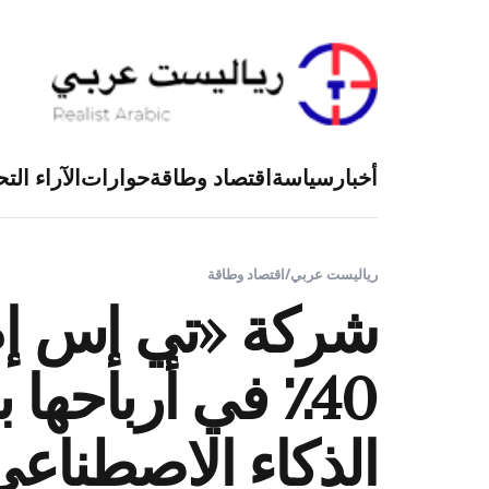
أخبار
سياسة
اقتصاد وطاقة
حوارات
الآراء التح
رياليست عربي
/
اقتصاد وطاقة
شركة «تي إس إم 
40٪ في أرباحه
الذكاء الاصطناع