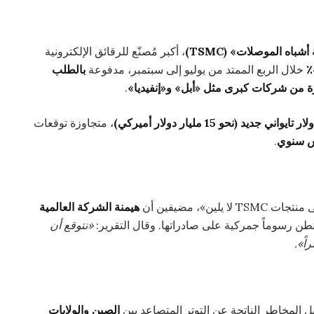
شباه الموصلات» (TSMC)
، أكبر مُصنّع للرقائق الإلكترونية
خلال الربع الممتد من يوليو إلى سبتمبر، مدفوعة
بالطلب
رة من شركات كبرى مثل «أبل» و«إنفيديا»
.
، متجاوزة توقعات
.
 يلين»، مضيفين أن
هيمنة الشركة العالمية
رسوماً جمركية على صادراتها. وقال التقرير:
«نتوقع أن
ً».
ل المخاطر الناتجة عن التوتر المتصاعد بين
الصين والولايات