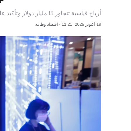
أرباح قياسية تتجاوز 15 مليار دولار وتأكيد على موقع تايوان المحوري في صناعة أشباه الموصلات رغم التوترات مع الصين والولايات المتحدة.
19 أكتوبر 2025، 11:21 · اقتصاد وطاقة