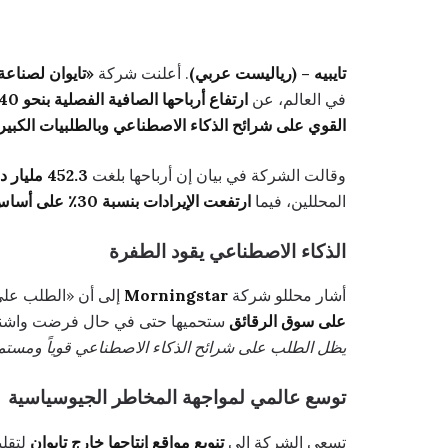
تايبيه – (رياليست عربي)
. أعلنت شركة
«تايوان لصناعة أ
في العالم، عن
ارتفاع أرباحها الصافية الفصلية بنحو 40٪
القوي على شرائح الذكاء الاصطناعي وبالطلبيات الكبي
وقالت الشركة في بيان إن أرباحها بلغت
452.3 مليار دولار تايواني جديد (نحو 15 مليار دولار أميركي)
المحللين، فيما
ارتفعت الإيرادات بنسبة 30٪ على أساس سنوي
الذكاء الاصطناعي يقود الطفرة
أشار محللو شركة
Morningstar
إلى أن «الطلب على منتجات TSMC لا
على سوق الرقائق
ستحميها حتى في حال فرضت واشنطن 
يظل الطلب على شرائح الذكاء الاصطناعي قوياً ومستمرا
توسع عالمي لمواجهة المخاطر الجيوسياسية
تسعى الشركة إلى
تنويع مواقع إنتاجها خارج تايوان
لتقلي