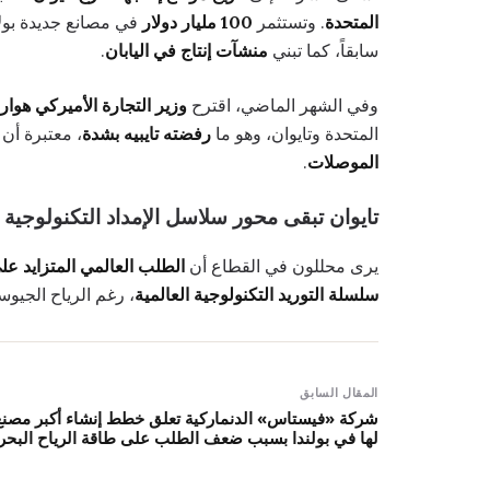
المتحدة
. وتستثمر
100 مليار دولار
في مصانع جديدة بول
سابقاً، كما تبني
منشآت إنتاج في اليابان
.
وفي الشهر الماضي، اقترح
وزير التجارة الأميركي هوارد
المتحدة وتايوان، وهو ما
رفضته تايبيه بشدة
، معتبرة أن
الموصلات
.
تايوان تبقى محور سلاسل الإمداد التكنولوجية
يرى محللون في القطاع أن
الطلب العالمي المتزايد عل
سلسلة التوريد التكنولوجية العالمية
، رغم الرياح الجيوس
المقال السابق
شركة «فيستاس» الدنماركية تعلق خطط إنشاء أكبر مصنع
لها في بولندا بسبب ضعف الطلب على طاقة الرياح البحر