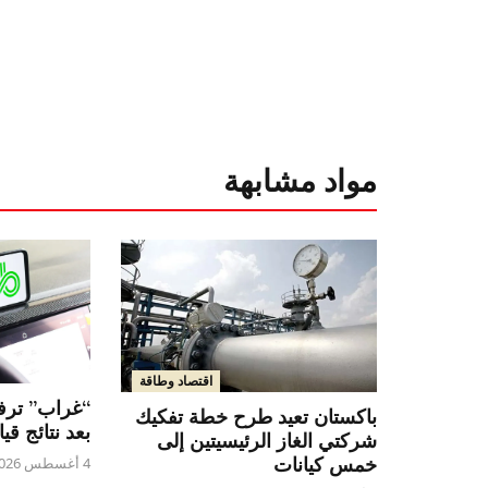
مواد مشابهة
اقتصاد وطاقة
“غراب” ترفع
باكستان تعيد طرح خطة تفكيك
بعد نتائج قي
شركتي الغاز الرئيسيتين إلى
خمس كيانات
4 أغسطس 2026