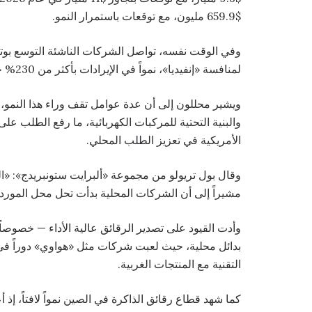
$659.9 مليون، مع توقعات باستمرار النمو.
وفي الوقت نفسه، تواصل الشركات الناشئة التوسع بو
لمنافسة «إنفيديا»، نمواً في الإيرادات بأكثر من 230% خلال 2025.
ويشير محللون إلى أن عدة عوامل تقف وراء هذا النمو، 
والبنية التحتية للمركبات الكهربائية، ما رفع الطلب عل
الأمريكية في تعزيز الطلب المحلي.
وقال بول تريولو من مجموعة «ألبرایت ستونبريدج»: «ال
مشيراً إلى أن الشركات المحلية بدأت تحل محل الموردي
وأدت القيود على تصدير الرقائق عالية الأداء — خصوصاً 
بدائل محلية، حيث لعبت شركات مثل «هواوي» دوراً في
التقنية مع المنتجات الغربية.