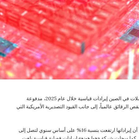
. سجلت شركات أشباه الموصلات في الصين إيرادات قياسية خلال عام 2025، مدفوعة
قص الرقائق عالمياً، إلى جانب القيود التصديرية الأمريكية التي
وأعلنت شركة «SMIC»، أكبر منتج للرقائق في الصين، أن إيراداتها ارتفعت بنسبة 16% على أساس سنوي لتصل إلى
$9.3 مليار، مع توقعات بتجاوز $11 مليار في عام 2026. كما سجلت شركة «هوا هونغ» إيرادات فصلية قياسية بلغت