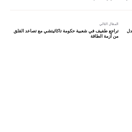
المقال التالي
دل
تراجع طفيف في شعبية حكومة تاكائيتشي مع تصاعد القلق
من أزمة الطاقة