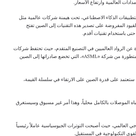
الذاكرة عالية النطاق (HBM)، الحيوية لتطبيقات الذكاء الاصطناعي، تحت هيمنة شركات عالمية مثل
يود المفروضة على تصدير هذه التقنيات إلى الصين تفتح
حتى باستخدام تقنيات أقدم.
رة عن الرواد العالميين في التصنيع المتقدم، حيث تحتفظ شركات
مثل «TSMC» بتفوق تقني بفضل الوصول إلى معدات متطورة من شركة «ASML»، التي تخضع صادراتها إلى الصين
 ستعتمد على قدرة الصين على الارتقاء في سلسلة القيمة،
شباه الموصلات بالكامل محلياً، وهذا أمر غير مسبوق وسيستغرق
ي العالمي، حيث أصبحت التوترات الجيوسياسية عاملاً رئيسياً
قوى التكنولوجية في المستقبل.