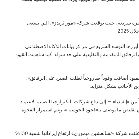
تيرة سريعة، حيث توقعت شركة «مور ثريدز»، التي تسعى
أبرزها التوسع السريع في مراكز بيانات الذكاء الاصطناعي
ى الرقائق المتقدمة والتقليدية على حد سواء. كما ساهمت القيود
قيود أضافت وقوداً صاروخياً لطلب الصين على الرقائق»،
ن الأجانب بشكل متزايد.
من «إنفيديا» — إلى دفع شركات التكنولوجيا الصينية لاعتماد
 تقليص ما يوصف بـ«فجوة الحوسبة»، رغم استمرار الفجوة
كما شهد قطاع رقائق الذاكرة في الصين نمواً لافتاً، إذ أعلنت شركة «تشانغشين ميموري» ارتفاع إيراداتها بنسبة 130%