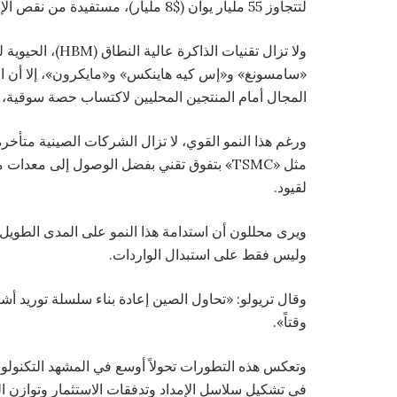
لتتجاوز 55 مليار يوان ($8 مليار)، مستفيدة من نقص الإمدادات العالمية وارتفاع الأسعار.
ولا تزال تقنيات 
«سامسونغ» و«إس كيه هاينكس» و«مايكرون»، إلا أن الق
المجال أمام المنتجين المحليين لاكتساب حصة سوقية، 
ورغم هذا النمو القوي، لا تزال الشركات الصينية متأخ
لقيود.
ويرى محللون أن استدامة هذا النمو على المدى الطويل
وليس فقط على استبدال الواردات.
وقال تريولو: «تحاول الصين إعادة بناء سلسلة توريد أ
وقتاً».
وتعكس هذه التطورات تحولاً أوسع في المشهد التكنولوج
في تشكيل سلاسل الإمداد وتدفقات الاستثمار وتوازن ال