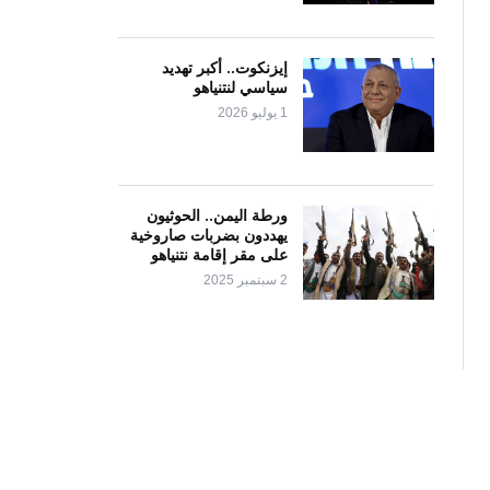
إيزنكوت.. أكبر تهديد
سياسي لنتنياهو
1 يوليو 2026
ورطة اليمن.. الحوثيون
يهددون بضربات صاروخية
على مقر إقامة نتنياهو
2 سبتمبر 2025