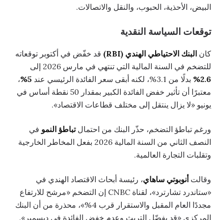
البيض، الأحذية، الحبوب، والنقل والاتصالات.
توقعات السياسة النقدية
كان
البنك الاحتياطي الهندي (RBI)
قد خفّض في أكتوبر توقعاته
للتضخم في السنة المالية التي تنتهي في مارس 2026 إلى
2.6%
بدلًا من 3.1%، لكنه أبقى سعر الفائدة الرئيسي عند
5%
،
معتبرًا أن تأثير خفض الفائدة الكبير بمقدار 50 نقطة أساس في
يونيو «لا يزال ينتقل إلى مختلف قطاعات الاقتصاد».
ورغم تباطؤ التضخم، حذّر البنك من احتمال
تباطؤ النمو
في
النصف الثاني من السنة المالية 2026 بفعل المخاطر الخارجية
وتقلبات التجارة العالمية.
وقالت
أنوبوتي ساهاي
، رئيسة أبحاث الاقتصاد الهندي في
«ستاندرد تشارترد»، لقناة CNBC إن التضخم «مرشح للارتفاع
مجددًا العام المقبل والاستقرار قرب 4%»، محذرة من أن البنك
المركزي «قد يفضّل التريث وعدم خفض الفائدة في ديسمبر».