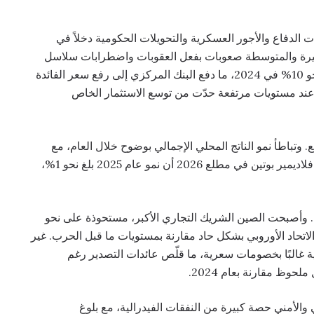
ت الدفاع والأجور العسكرية والتحويلات الحكومية دخلاً في
يرة والمتوسطة صعوبات بفعل العقوبات واضطرابات سلاسل
الإمداد وارتفاع تكاليف الاقتراض. وارتفع التضخم إلى نحو 10% في 2024، ما دفع البنك المركزي إلى رفع سعر الفائدة
ى 21%. ورغم خفضه لاحقًا في 2025، ظل عند مستويات مرتفعة حدّت من توسع الاستثمار الخاص
رب يتراجع. وتباطأ نمو الناتج المحلي الإجمالي بوضوح خلال العام، مع
مراجعة التوقعات الرسمية إلى الأسفل. وأعلن الرئيس فلاديمير بوتين في مطلع 2026 أن نمو عام 2025 بلغ نحو 1%،
يا. وأصبحت الصين الشريك التجاري الأكبر، مستحوذة على نحو
الاتحاد الأوروبي بشكل حاد مقارنة بمستويات ما قبل الحرب. غير
 غالبًا بخصومات سعرية، ما قلّص عائدات التصدير رغم
ظ مقارنة بعام 2024.
والأمني حصة كبيرة من النفقات الفيدرالية، مع بلوغ