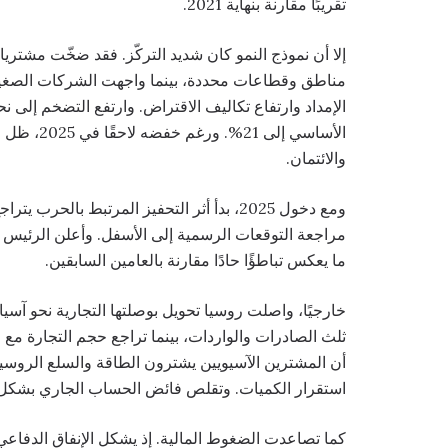
تقريبًا مقارنة بنهاية 2021.
إلا أن نموذج النمو كان شديد التركّز. فقد ضخّت مشتريا
مناطق وقطاعات محددة، بينما واجهت الشركات الصغ
الأساسي إل
والائتمان.
ومع دخول 2025، بدأ أثر التحفيز المرتبط بالح
ما يعكس تباطؤًا حادًا مقارنة بالعامين السابقين.
خارجيًا، واصلت روسيا تحويل بوصلتها التجارية نحو آس
ثلث الصادرات والواردات، بينما تراجع حجم التجارة مع 
أن المشترين الآسيويين يشترون الطاقة والسلع الروسية
استقرار الكميات. وتقلص فائض الحساب الجاري بشكل ملحو
كما تصاعدت الضغوط المالية. إذ يشكل الإنفاق الدفاعي 