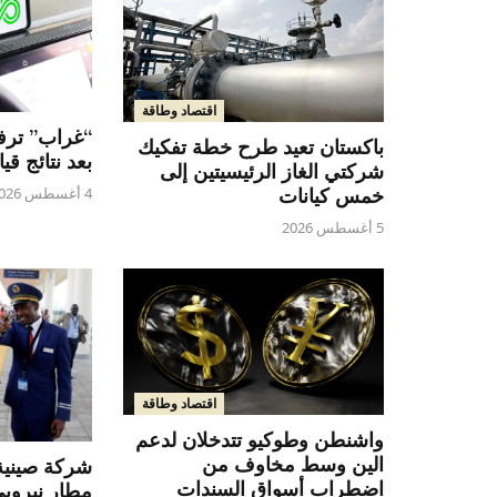
اقتصاد وطاقة
“غراب” ترفع
باكستان تعيد طرح خطة تفكيك
بعد نتائج قي
شركتي الغاز الرئيسيتين إلى
خمس كيانات
4 أغسطس 2026
5 أغسطس 2026
اقتصاد وطاقة
واشنطن وطوكيو تتدخلان لدعم
الين وسط مخاوف من
شركة صينية
اضطراب أسواق السندات
مطار نيروب