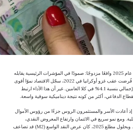
. يعكس الاقتصاد الروسي في عام 2025 واقعًا مزدوجًا: صمودًا في المؤشرات الرئيسية يقابله
ضغط هيكلي متزايد. فبعد صدمة العقوبات الغربية التي فُرضت عقب غزو أوكرانيا في 2022، سجّل الاقتصاد نموًا أقوى
من المتوقع في 2023 و2024، إذ توسع الناتج المحلي الإجمالي بنسبة 4.1% في كلا العامين. غير أن هذا الأداء ارتبط
لقطاع الدفاعي، أكثر من كونه نتيجة ديناميكية سوقية واسعة.
 إذ أعادت الأسر والمستثمرون الروس جزءًا من رؤوس الأموال
لية. ومع نمو سريع في الائتمان وارتفاع المعروض النقدي،
دعمت هذه التدفقات الاستهلاك والاستثمار قصير الأجل. وبحلول مطلع 2025، كان عرض النقد الواسع (M2) قد تضاعف