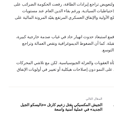
حلي الإجمالي. ولتعويض تراجع إيرادات الطاقة، رفعت الحكومة الضرائب على
ياطيات السيادية. ورغم بقاء الدين العام عند مستويات
الأولية والإنفاق العسكري المرتفع يقيّد المرونة المالية على
فمع استبعاد حدوث انهيار حاد في غياب صدمة خارجية كبيرة،
1–2% خلال السنوات المقبلة. كما أن الضغوط الديموغرافية ونقص العمالة وتراجع
التوسع.
ة العقوبات والعزلة الجيوسياسية. لكن مع تلاشي المحركات
ى النمو دون إصلاحات هيكلية أو تغيير في أولويات الإنفاق
المقال التالي
الجيش المكسيكي يقتل زعيم كارتل «خاليسكو الجيل
الجديد» في عملية أمنية واسعة