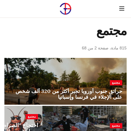
Menu
مجتمع
815 مادة، صفحة 2 من 68
مجتمع
حرائق جنوب أوروبا تجبر أكثر من 320 ألف شخص
على الإجلاء في فرنسا وإسبانيا
مجتمع
احتجاج “الصراصير
مجتمع