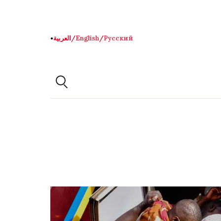
Русский
/
English
/
العربية
●