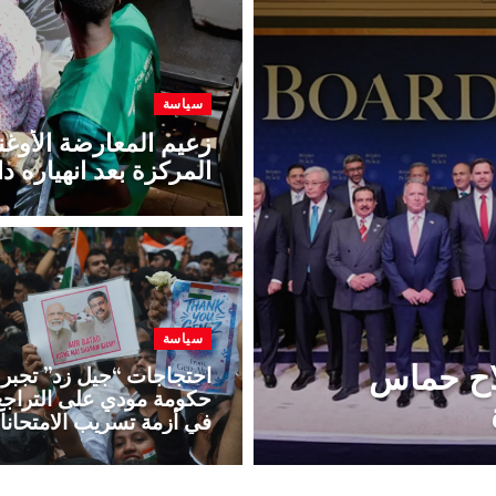
سياسة
زعيم المعارضة الأوغند
المركزة بعد انهياره 
سياسة
لاح حماس
احتجاجات “جيل زد” تجبر
حكومة مودي على التراجع
في أزمة تسريب الامتحان