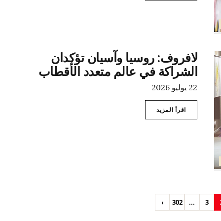
لافروف: روسيا وآسيان تؤكدان
الشراكة في عالم متعدد الأقطاب
22 يوليو 2026
اقرأ المزيد
›
302
...
3