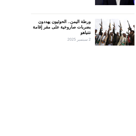
ورطة اليمن.. الحوثيون يهددون
بضربات صاروخية على مقر إقامة
نتنياهو
2 سبتمبر 2025