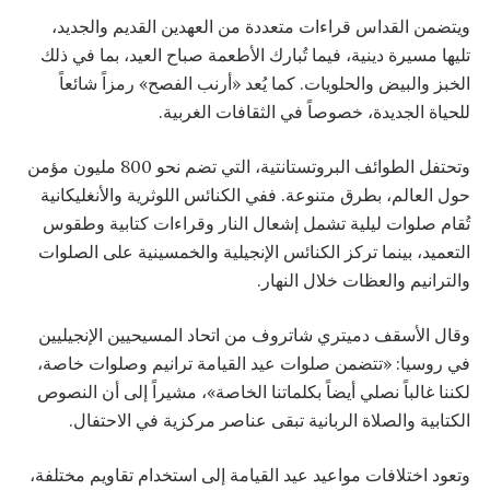
ويتضمن القداس قراءات متعددة من العهدين القديم والجديد،
تليها مسيرة دينية، فيما تُبارك الأطعمة صباح العيد، بما في ذلك
الخبز والبيض والحلويات. كما يُعد «أرنب الفصح» رمزاً شائعاً
للحياة الجديدة، خصوصاً في الثقافات الغربية.
وتحتفل الطوائف البروتستانتية، التي تضم نحو 800 مليون مؤمن
حول العالم، بطرق متنوعة. ففي الكنائس اللوثرية والأنغليكانية
تُقام صلوات ليلية تشمل إشعال النار وقراءات كتابية وطقوس
التعميد، بينما تركز الكنائس الإنجيلية والخمسينية على الصلوات
والترانيم والعظات خلال النهار.
وقال الأسقف دميتري شاتروف من اتحاد المسيحيين الإنجيليين
في روسيا: «تتضمن صلوات عيد القيامة ترانيم وصلوات خاصة،
لكننا غالباً نصلي أيضاً بكلماتنا الخاصة»، مشيراً إلى أن النصوص
الكتابية والصلاة الربانية تبقى عناصر مركزية في الاحتفال.
وتعود اختلافات مواعيد عيد القيامة إلى استخدام تقاويم مختلفة،