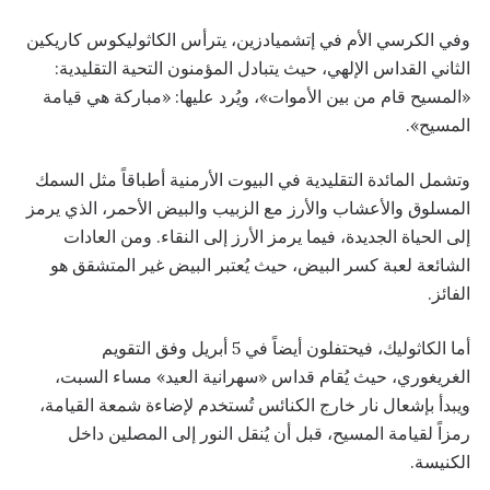
وفي الكرسي الأم في إتشميادزين، يترأس الكاثوليكوس كاريكين
الثاني القداس الإلهي، حيث يتبادل المؤمنون التحية التقليدية:
«المسيح قام من بين الأموات»، ويُرد عليها: «مباركة هي قيامة
المسيح».
وتشمل المائدة التقليدية في البيوت الأرمنية أطباقاً مثل السمك
المسلوق والأعشاب والأرز مع الزبيب والبيض الأحمر، الذي يرمز
إلى الحياة الجديدة، فيما يرمز الأرز إلى النقاء. ومن العادات
الشائعة لعبة كسر البيض، حيث يُعتبر البيض غير المتشقق هو
الفائز.
أما الكاثوليك، فيحتفلون أيضاً في 5 أبريل وفق التقويم
الغريغوري، حيث يُقام قداس «سهرانية العيد» مساء السبت،
ويبدأ بإشعال نار خارج الكنائس تُستخدم لإضاءة شمعة القيامة،
رمزاً لقيامة المسيح، قبل أن يُنقل النور إلى المصلين داخل
الكنيسة.