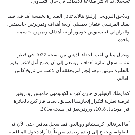
تسجيلاً، ثم الأكثر صناعة للأهداف في حال التساوي.
ويلاحق النرويجي إرلينغ هالاند ثنائي الصدارة بخمسة أهداف، فيما
يملك الفرنسي عثمان ديمبيلي أربعة أهداف وتمريرتين حاسمتين،
والبرازيلي فينيسيوس جونيور أربعة أهداف وتمريرة حاسمة
واحدة.
ويحمل مبابي لقب الحذاء الذهبي من نسخة 2022 في قطر،
عندما سجل ثمانية أهداف. ويسعى إلى أن يصبح أول لاعب يفوز
بالجائزة مرتين، وهو إنجاز لم يحققه أي لاعب في تاريخ كأس
العالم.
كما يملك الإنجليزي هاري كين والكولومبي خاميس رودريغيز
فرصة نظرية لتكرار إنجازهما السابق، بعدما فاز كين بالجائزة
في مونديال 2018، ورودريغيز في نسخة 2014.
أما البرتغالي كريستيانو رونالدو، فقد سجل هدفين حتى الآن في
البطولة، ويحتاج إلى زيادة رصيده سريعاً إذا أراد دخول المنافسة