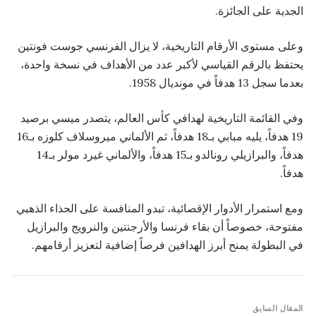
الجدية على الجائزة.
وعلى مستوى الأرقام التاريخية، لا يزال الفرنسي جوست فونتين
يحتفظ بالرقم القياسي لأكبر عدد من الأهداف في نسخة واحدة،
بعدما سجل 13 هدفاً في مونديال 1958.
وفي القائمة التاريخية لهدافي كأس العالم، يتصدر ميسي برصيد
19 هدفاً، يليه مبابي بـ18 هدفاً، ثم الألماني ميروسلاف كلوزه بـ16
هدفاً، والبرازيلي رونالدو بـ15 هدفاً، والألماني غيرد مولر بـ14
هدفاً.
ومع استمرار الأدوار الإقصائية، تبدو المنافسة على الحذاء الذهبي
مفتوحة، خصوصاً أن بقاء فرنسا والأرجنتين والنرويج والبرازيل
في البطولة يمنح أبرز الهدافين فرصاً إضافية لتعزيز أرقامهم.
المقال السابق