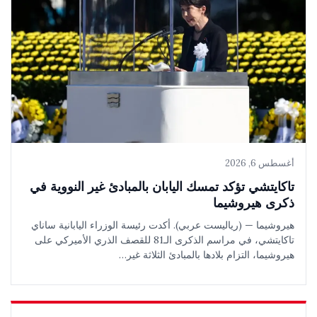
أغسطس 6, 2026
تاكايتشي تؤكد تمسك اليابان بالمبادئ غير النووية في
ذكرى هيروشيما
هيروشيما — (رياليست عربي). أكدت رئيسة الوزراء اليابانية ساناي
تاكايتشي، في مراسم الذكرى الـ81 للقصف الذري الأميركي على
هيروشيما، التزام بلادها بالمبادئ الثلاثة غير…