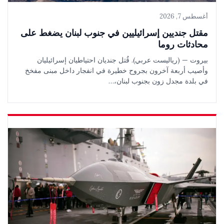
أغسطس 7, 2026
مقتل جنديين إسرائيليين في جنوب لبنان يضغط على
محادثات روما
بيروت — (رياليست عربي). قُتل جنديان احتياطيان إسرائيليان
وأصيب أربعة آخرون بجروح خطيرة في انفجار داخل مبنى مفخخ
في بلدة مجدل زون بجنوب لبنان،…