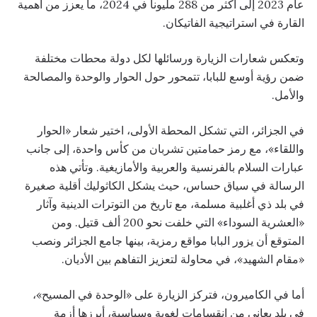
عام 2023 إلى أكثر من 288 مليوناً في 2024، ما يعزز من أهمية
القارة في استراتيجية الفاتيكان.
وتعكس شعارات الزيارة ورسائلها لكل دولة محطات مختلفة
ضمن رؤية أوسع للبابا، تتمحور حول الحوار والوحدة والمصالحة
والأمل.
في الجزائر، التي تشكل المحطة الأولى، اختير شعار «الحوار
واللقاء»، مع رمز حمامتين تشربان من كأس واحدة، إلى جانب
عبارات السلام بالفرنسية والعربية والأمازيغية. وتأتي هذه
الرسالة في سياق حساس، حيث يشكل الكاثوليك أقلية صغيرة
في بلد ذي أغلبية مسلمة، مع تاريخ من التوترات الدينية وآثار
«العشرية السوداء» التي خلفت نحو 200 ألف قتيل. ومن
المتوقع أن يزور البابا مواقع رمزية، بينها جامع الجزائر ونصب
«مقام الشهيد»، في محاولة لتعزيز التفاهم بين الأديان.
أما في الكاميرون، فتركز الزيارة على «الوحدة في المسيح»،
في بلد يعاني من انقسامات لغوية وسياسية، أبرزها أزمة