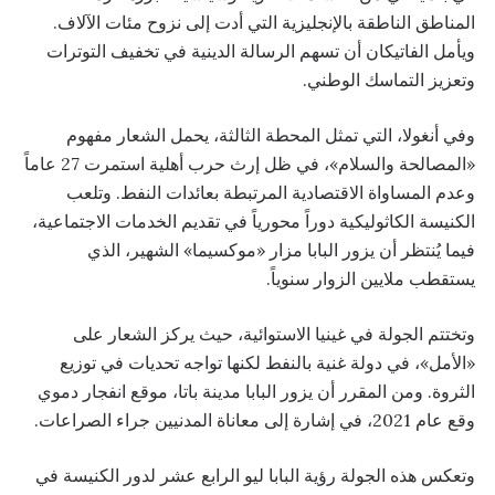
المناطق الناطقة بالإنجليزية التي أدت إلى نزوح مئات الآلاف.
ويأمل الفاتيكان أن تسهم الرسالة الدينية في تخفيف التوترات
وتعزيز التماسك الوطني.
وفي أنغولا، التي تمثل المحطة الثالثة، يحمل الشعار مفهوم
«المصالحة والسلام»، في ظل إرث حرب أهلية استمرت 27 عاماً
وعدم المساواة الاقتصادية المرتبطة بعائدات النفط. وتلعب
الكنيسة الكاثوليكية دوراً محورياً في تقديم الخدمات الاجتماعية،
فيما يُنتظر أن يزور البابا مزار «موكسيما» الشهير، الذي
يستقطب ملايين الزوار سنوياً.
وتختتم الجولة في غينيا الاستوائية، حيث يركز الشعار على
«الأمل»، في دولة غنية بالنفط لكنها تواجه تحديات في توزيع
الثروة. ومن المقرر أن يزور البابا مدينة باتا، موقع انفجار دموي
وقع عام 2021، في إشارة إلى معاناة المدنيين جراء الصراعات.
وتعكس هذه الجولة رؤية البابا ليو الرابع عشر لدور الكنيسة في