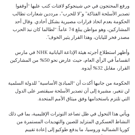
ورفع المحتجون في حي شينجوكو لافتات كتب عليها “أوقفوا
تصدير الأسلحة الفتاكة” و”لا للحرب”، مرددين شعارات تطالب
الحكومة بعدم اتخاذ قرارات مصيرية بشكل أحادي. وقال أحد
المشاركين، وهو مواطن يبلغ 74 عاماً: “لطالما كان نبذ الحرب
مصدر فخر لليابان، وهذا القرار يثير الخوف”.
وأظهر استطلاع أجرته هيئة الإذاعة اليابانية NHK في مارس
انقساماً في الرأي العام، حيث عارض نحو 50% من المشاركين
القرار، مقابل 32% أيدوه.
الحكومة من جانبها أكدت أن “المبادئ الأساسية” للدولة السلمية
لن تتغير، مشيرة إلى أن تصدير الأسلحة سيقتصر على الدول
التي تلتزم باستخدامها وفق ميثاق الأمم المتحدة.
ويأتي هذا التحول في ظل تصاعد التوترات الإقليمية، بما في ذلك
النشاط العسكري المتزايد للصين والتهديدات المستمرة من
كوريا الشمالية وروسيا، ما يدفع طوكيو إلى إعادة تقييم