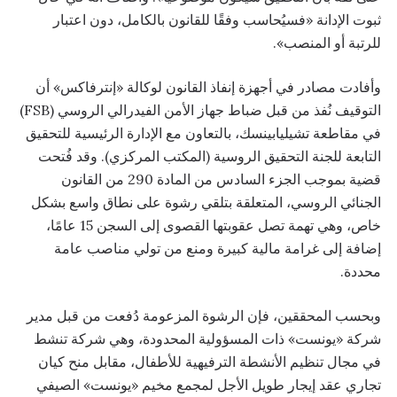
ثبوت الإدانة «فسيُحاسب وفقًا للقانون بالكامل، دون اعتبار
للرتبة أو المنصب».
وأفادت مصادر في أجهزة إنفاذ القانون لوكالة «إنترفاكس» أن
التوقيف نُفذ من قبل ضباط جهاز الأمن الفيدرالي الروسي (FSB)
في مقاطعة تشيليابينسك، بالتعاون مع الإدارة الرئيسية للتحقيق
التابعة للجنة التحقيق الروسية (المكتب المركزي). وقد فُتحت
قضية بموجب الجزء السادس من المادة 290 من القانون
الجنائي الروسي، المتعلقة بتلقي رشوة على نطاق واسع بشكل
خاص، وهي تهمة تصل عقوبتها القصوى إلى السجن 15 عامًا،
إضافة إلى غرامة مالية كبيرة ومنع من تولي مناصب عامة
محددة.
وبحسب المحققين، فإن الرشوة المزعومة دُفعت من قبل مدير
شركة «يونست» ذات المسؤولية المحدودة، وهي شركة تنشط
في مجال تنظيم الأنشطة الترفيهية للأطفال، مقابل منح كيان
تجاري عقد إيجار طويل الأجل لمجمع مخيم «يونست» الصيفي