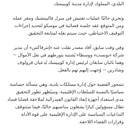
البلدي، المملوك لإدارة مدينة كوبييسك.
وتجري حاليًا عمليات تفتيش في منزل فالييتشيك ومقر عمله.
ومن المتوقع عقد جلسة قضائية في موسكو لتحديد إجراءات
التوقيف الاحتياطي، حيث سيتم نقله لمتابعة التحقيق.
وفي وقت سابق، أفاد مصدر نقلت عنه «إنترفاكس» أن مدير
شركة «يونست» ووسطاء يُشتبه بتورطهم في نقل الأموال —
وهما نائبان سابقان لرئيس إدارة كوبييسك يُدعيان فرولوف
وشادرين — وُجهت إليهم تهم بالفعل.
تتمحور القضية حول إدارة ممتلكات بلدية، وهي مسألة حساسة
سياسيًا بالنسبة للسلطات الإقليمية. وسيُظهر تطور التحقيق
مدى استعداد أجهزة إنفاذ القانون الفيدرالية لملاحقة قضايا فساد
تطال مسؤولين كبارًا يشغلون مناصبهم حاليًا، فيما ستتوقف
التداعيات السياسية على الإدارة الإقليمية على قوة الأدلة
وقرارات القضاء اللاحقة.