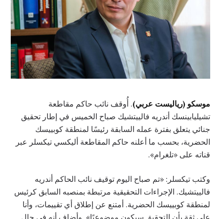
موسكو (رياليست عربي)
. أُوقف نائب حاكم مقاطعة
تشيليابينسك أندريه فالييتشيك صباح الخميس في إطار تحقيق
جنائي يتعلق بفترة عمله السابقة رئيسًا لمنطقة كوبييسك
الحضرية، بحسب ما أعلنه حاكم المقاطعة أليكسي تيكسلر عبر
قناته على «تلغرام».
وكتب تيكسلر: «تم صباح اليوم توقيف نائب الحاكم أندريه
فالييتشيك. الإجراءات التحقيقية مرتبطة بمنصبه السابق كرئيس
لمنطقة كوبييسك الحضرية. أمتنع عن إطلاق أي تقييمات، وأنا
على ثقة بأن التحقيق سيكون موضوعيًا». وأضاف أنه في حال