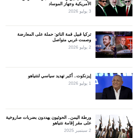
الأمريكية وجهاز الموساد
3 يوليو 2026
تركيا قبيل قمة الناتو: حملة على المعارضة
وصمت غربي متواصل
2 يوليو 2026
إيزنكوت.. أكبر تهديد سياسي لنتنياهو
1 يوليو 2026
ورطة اليمن.. الحوثيون يهددون بضربات صاروخية
على مقر إقامة نتنياهو
2 سبتمبر 2025