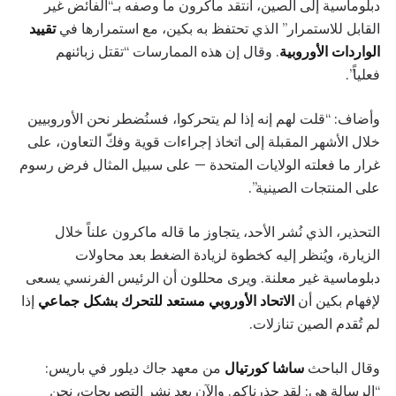
دبلوماسية إلى الصين، انتقد ماكرون ما وصفه بـ“الفائض غير
القابل للاستمرار” الذي تحتفظ به بكين، مع استمرارها في
تقييد
الواردات الأوروبية
. وقال إن هذه الممارسات “تقتل زبائنهم
فعلياً”.
وأضاف: “قلت لهم إنه إذا لم يتحركوا، فسنُضطر نحن الأوروبيين
خلال الأشهر المقبلة إلى اتخاذ إجراءات قوية وفكّ التعاون، على
غرار ما فعلته الولايات المتحدة — على سبيل المثال فرض رسوم
على المنتجات الصينية”.
التحذير، الذي نُشر الأحد، يتجاوز ما قاله ماكرون علناً خلال
الزيارة، ويُنظر إليه كخطوة لزيادة الضغط بعد محاولات
دبلوماسية غير معلنة. ويرى محللون أن الرئيس الفرنسي يسعى
لإفهام بكين أن
الاتحاد الأوروبي مستعد للتحرك بشكل جماعي
إذا
لم تُقدم الصين تنازلات.
وقال الباحث
ساشا كورتيال
من معهد جاك ديلور في باريس:
“الرسالة هي: لقد حذرناكم. والآن بعد نشر التصريحات، نحن