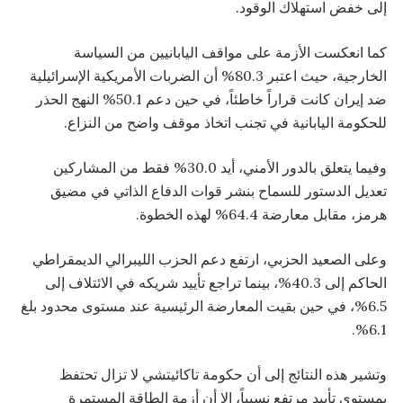
إلى خفض استهلاك الوقود.
كما انعكست الأزمة على مواقف اليابانيين من السياسة
الخارجية، حيث اعتبر 80.3% أن الضربات الأمريكية الإسرائيلية
ضد إيران كانت قراراً خاطئاً، في حين دعم 50.1% النهج الحذر
للحكومة اليابانية في تجنب اتخاذ موقف واضح من النزاع.
وفيما يتعلق بالدور الأمني، أيد 30.0% فقط من المشاركين
تعديل الدستور للسماح بنشر قوات الدفاع الذاتي في مضيق
هرمز، مقابل معارضة 64.4% لهذه الخطوة.
وعلى الصعيد الحزبي، ارتفع دعم الحزب الليبرالي الديمقراطي
الحاكم إلى 40.3%، بينما تراجع تأييد شريكه في الائتلاف إلى
6.5%، في حين بقيت المعارضة الرئيسية عند مستوى محدود بلغ
6.1%.
وتشير هذه النتائج إلى أن حكومة تاكائيتشي لا تزال تحتفظ
بمستوى تأييد مرتفع نسبياً، إلا أن أزمة الطاقة المستمرة