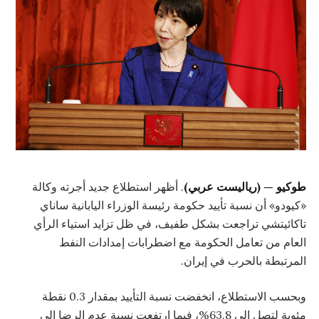
طوكيو — (رياليست عربي)
. أظهر استطلاع جديد أجرته وكالة
«كيودو» أن نسبة تأييد حكومة رئيسة الوزراء اليابانية ساناي
تاكائيتشي تراجعت بشكل طفيف، في ظل تزايد استياء الرأي
العام من تعامل الحكومة مع اضطرابات إمدادات النفط
المرتبطة بالحرب في إيران.
وبحسب الاستطلاع، انخفضت نسبة التأييد بمقدار 0.3 نقطة
مئوية لتصل إلى 63.8%، فيما ارتفعت نسبة عدم الرضا إلى