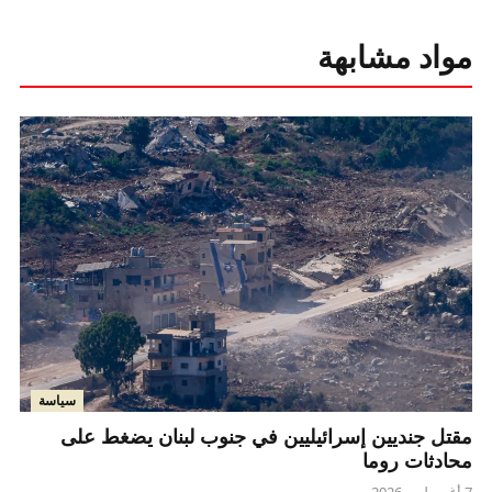
مواد مشابهة
سياسة
مقتل جنديين إسرائيليين في جنوب لبنان يضغط على
محادثات روما
7 أغسطس 2026