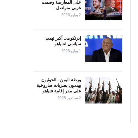
على المعارضة وصمت
غربي متواصل
2 يوليو 2026
إيزنكوت.. أكبر تهديد
سياسي لنتنياهو
1 يوليو 2026
ورطة اليمن.. الحوثيون
يهددون بضربات صاروخية
على مقر إقامة نتنياهو
2 سبتمبر 2025