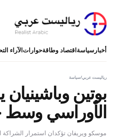
أخبار
سياسة
اقتصاد وطاقة
حوارات
الآراء التح
رياليست عربي
/
سياسة
بوتين وباشينيان يب
الأوراسي وسط خل
موسكو ويريفان تؤكدان استمرار الشراكة الا