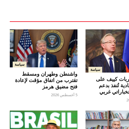
سياسة
سياسة
واشنطن وطهران ومسقط
ربات كييف على
تقترب من اتفاق مؤقت لإعادة
ادية تُنفذ بدعم
فتح مضيق هرمز
خباراتي غربي
5 أغسطس 2026