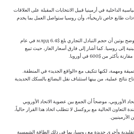
سية الداخلية في أرمينيا قبيل الانتخابات المقبلة على العلاقات
ة «ذات طابع خاص تاريخياً»، وأن روسيا ستواصل العمل بما يخدم
وحظيت القضايا الاقتصادية بحيز بارز في المحادثات. وأوضح بوتين أن حجم التبادل التجاري بلغ $6.4 млрд في عام
أرمينية إلى روسيا. كما أشار إلى فارق أسعار الغاز، حيث تبيع
عميقة ومهمة، لكنها تتكيف مع «الواقع الجديد» في المنطقة.
تاح نتائج عملية، من بينها استئناف نقل البضائع بالسكك الحديدية
اد الأوروبي، موضحاً أن الجمع بين عضوية الاتحاد الأوروبي
ة التعاون الحالية مع بروكسل لا تتطلب اتخاذ هذا القرار حالياً،
الأرمينيين.
قليدية وأخرى جديدة مع روسيا، بما في ذلك الطاقة الشمسية