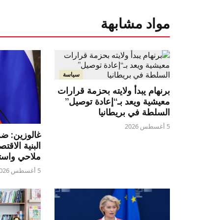
مواد مشابهة
سياسة
برنهام يبدأ ولايته بحزمة قرارات
معيشية ويعد بـ“إعادة توصيل”
السلطة في بريطانيا
5 أغسطس 2026
غالوزين: ض
البنية الاقتص
ملاحي واست
5 أغسطس 2026