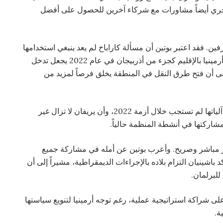
ان تجري أيضاً مشاورات مع شركاء آخرين للحصول على أفضل
ين. فقد اعتبر بوتين أن مسألة كاراباخ لم يعد ينبغي استخدامها
في السياسة الداخلية الأرمينية، مشيراً إلى أن اعتراف أرمينيا بالإقليم كجزء من أذربيجان في عام 2022 يجعل تدخل
ى أن فتح طرق النقل في المنطقة يخلق فرصاً لمزيد من
في المقابل، جدد باشينيان انتقاداته للمنظمة، مؤكداً أن آلياتها لم تستجب خلال أزمة 2022، وأن يريفان لا تزال غير
شاركتها في أنشطة المنظمة حالياً.
 مباشر وصريح. وأعرب بوتين عن أمله في مشاركة جميع
 باشينيان التزام بلاده بالإجراءات الديمقراطية، مشيراً إلى أن
للبرلمان.
 شراكة استراتيجية عملية، رغم توجه أرمينيا لتنويع سياستها
ة.