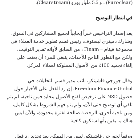
(Euroclear) ، و 5.5 مليار يورو (Clearstream).
في انتظار التوضيح
يعد إصدار التراخيص خبراً إيجابياً لجميع المشاركين في السوق،
وشارك دميتري ليسنوف، رئيس قسم تطوير خدمة العملاء في
مجموعة فينام – Finam ، من السابق لأوانه تقدير التوقيت،
ولكن مع التطور الناجح للأحداث، ينبغي للمرء أن يعتمد على
إلغاء تجميد 100٪ من الأصول المملوكة لعملاء المركز.
وقال جورجي فاشينكو، نائب مدير قسم التحليلات في
Freedom Finance Global، إن رد الفعل على الأخبار حول
حصول NSD على ترخيص لفتح الأصول محايد فمن ناحية، لم يتم
تلقي أي توضيح حتى الآن، ولم يتم فهم الشروط بشكل كامل،
ومن ناحية أخرى، الرخصة صالحة لفترة محدودة، والآن ليس
هناك ما يقين بأنها ستكون كافية.
ووفقاً لجورجي فاشينكو، ليس من الممكن بعد تحديد رد فعل