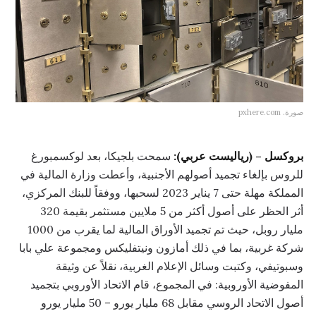
صورة. pxhere.com
بروكسل – (رياليست عربي):
سمحت بلجيكا، بعد لوكسمبورغ
للروس بإلغاء تجميد أصولهم الأجنبية، وأعطت وزارة المالية في
المملكة مهلة حتى 7 يناير 2023 لسحبها، ووفقاً للبنك المركزي،
أثر الحظر على أصول أكثر من 5 ملايين مستثمر بقيمة 320
مليار روبل، حيث تم تجميد الأوراق المالية لما يقرب من 1000
شركة غربية، بما في ذلك أمازون ونيتفليكس ومجموعة علي بابا
وسبوتيفي، وكتبت وسائل الإعلام الغربية، نقلاً عن وثيقة
المفوضية الأوروبية: في المجموع، قام الاتحاد الأوروبي بتجميد
أصول الاتحاد الروسي مقابل 68 مليار يورو – 50 مليار يورو