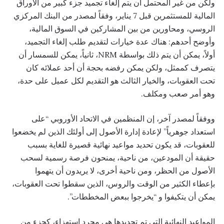
ولكن من غير المحتمل أن يتم إلغاء تجميد جزء كبير من الأوراق
المالية للمستثمرين قبل 7 يناير، وفقاً لمصدر من البنك المركزي
الروسي، ومحاورين من بين المشاركين في السوق المالية،
وأوضح أحدهم: هناك عدة خيارات لتقديم طلب إلغاء التجميد،
أولاً، يمكن أن يتم ذلك بواسطة NRM، ثانياً، يمكن للسمسار أن
يتصرف كممثل، ولكن يمكن رفضه بحجة أن أحد عملائه كان
تحت العقوبات، والخيار الثالث هو التقديم لكل عميل على حدة،
وهو أمر صعب ومكلف.
ووفقاً لمصدر آخر، إن المنظمين في الاتحاد الأوروبي “على
استعداد جوهرياً” لإعادة إدارة الأصول إلى أولئك الذين لم يخضعوا
للعقوبات، قد يكون تحديد مواعيد نهائية قصيرة للغاية بسبب
حقيقة أن المودعين، من ناحية، يمنحون فرصة رسمية لسحب
الأصول من الحظر، ومن ناحية أخرى، لا يريدون أن يتهموا
بإعطاء الكثير من الوقت والروس، الذين سقطوا تحت العقوبات،
يمكن أن يتكيفوا و “يخرجوا ببعض المخططات”.
المواعيد النهائية التي تم تحديدها هي مجرد استهزاء، كجزء من