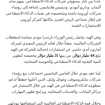
عدداً من كبار مسؤولي شركات الذكاء الاصطناعي، بينهم سام
ألتمان، وداريو أمودي، وديميس هاسابيس، إضافة إلى رؤساء
شركات أوروبية ناشئة ومتخصصة في تقنيات الذكاء الاصطناعي،
في إطار مساعي باريس لتعزيز مكانتها كمركز أوروبي
للاستثمارات التقنية.
وفي الهند، واصل رئيس الوزراء ناريندرا مودي سياسة استقطاب
الشركات العالمية، معلناً خلال لقائه الرئيس التنفيذي لشركة
أمازون آندي جاسي عن استثمارات إجمالية للشركة في الهند
تبلغ
48 مليار دولار
، من بينها
21 مليار دولار
مخصصة لتطوير
البنية التحتية للذكاء الاصطناعي والحوسبة السحابية.
كما عقد مودي خلال العامين الماضيين اجتماعات مع رؤساء
شركات مايكروسوفت وغوغل وإنتل، الذين أعلنوا خططاً لدعم
منظومة الذكاء الاصطناعي في الهند من خلال الاستثمار في
مراكز البيانات، والخدمات السحابية، وبرامج تطوير المهارات.
وخلال قمة الذكاء الاصطناعي العالمية التي استضافتها نيودلهي