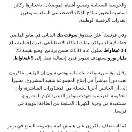
والحوسبة السحابية وتصنيع أشباه الموصلات، باعتبارها ركائز
أساسية لتطوير نماذج الذكاء الاصطناعي المتقدمة وتعزيز
القدرات الرقمية الوطنية.
وفي فرنسا، أعلن صندوق
سوفت بنك
الياباني في مايو الماضي
خطة لإنشاء مراكز بيانات للذكاء الاصطناعي بقدرة إجمالية تبلغ
3.1 غيغاواط
بحلول عام 2031، ضمن برنامج أوسع بقيمة
75
مليار يورو
يستهدف تطوير قدرة إجمالية تصل إلى
5 غيغاواط
.
وقال مؤسس سوفت بنك ماسايوشي سون إن الرئيس ماكرون
لعب دوراً مباشراً في إقناع المجموعة بتنفيذ المشروع، مشيراً
إلى أن الجانبين أجريا سلسلة من المشاورات المباشرة، وأن
الحكومة الفرنسية تعهدت بتوفير الدعم اللازم للمشروع،
مستفيدة من وفرة الكهرباء المنتجة من الطاقة النووية في
فرنسا.
كما استضاف ماكرون على هامش قمة مجموعة السبع في يونيو