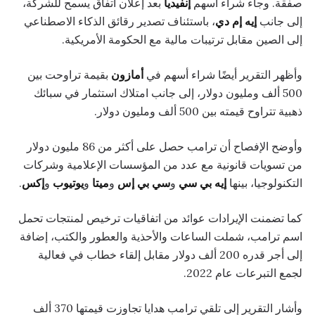
صفقة. وجاء شراء أسهم
إنفيديا
بعد إعلان اتفاق يسمح للشركة،
إلى جانب
إيه إم دي
، باستئناف تصدير رقائق الذكاء الاصطناعي
إلى الصين مقابل ترتيبات مالية مع الحكومة الأمريكية.
وأظهر التقرير أيضًا شراء أسهم في
أمازون
بقيمة تراوحت بين
500 ألف ومليون دولار، إلى جانب امتلاك استثمار في سبائك
ذهبية تتراوح قيمته بين 500 ألف ومليون دولار.
وأوضح الإفصاح أن ترامب حصل على أكثر من 86 مليون دولار
من تسويات قانونية مع عدد من المؤسسات الإعلامية وشركات
التكنولوجيا، بينها
إيه بي سي
و
سي بي إس
و
ميتا
و
يوتيوب
و
إكس
.
كما تضمنت الإيرادات عوائد من اتفاقيات ترخيص لمنتجات تحمل
اسم ترامب، شملت الساعات والأحذية والعطور والكتب، إضافة
إلى أجر قدره 200 ألف دولار مقابل إلقاء خطاب في فعالية
لجمع التبرعات عام 2022.
وأشار التقرير إلى تلقي ترامب هدايا تجاوزت قيمتها 370 ألف