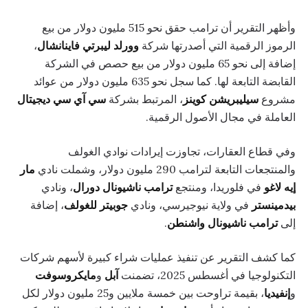
وأظهر التقرير أن ترامب حقق نحو 515 مليون دولار من بيع
الرموز الرقمية التي أصدرتها شركة
وورلد ليبرتي فاينانشال
،
إضافة إلى نحو 65 مليون دولار من بيع حصص في الشركة
القابضة التابعة لها. كما سجل نحو 635 مليون دولار من عوائد
مشروع
سيليبريشن كوينز
، المرتبط بشركة
سي آي سي ديجيتال
العاملة في مجال الأصول الرقمية.
وفي قطاع العقارات، تجاوزت إيرادات نوادي الغولف
والمنتجعات التابعة لترامب 290 مليون دولار، وشملت نادي
مار
إيه لاغو
في فلوريدا، ومنتجع
ترامب ناشيونال دورال
، ونادي
بيدمينستر
في ولاية نيوجيرسي، ونادي
جوبيتر للغولف
، إضافة
إلى
ترامب ناشيونال واشنطن
.
كما كشف التقرير عن تنفيذ عمليات شراء كبيرة لأسهم شركات
التكنولوجيا في أغسطس 2025، تضمنت
آبل
و
مايكروسوفت
و
إنفيديا
، بقيمة تراوحت بين خمسة ملايين و25 مليون دولار لكل