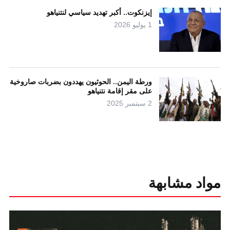
إيزنكوت.. أكبر تهديد سياسي لنتنياهو
1 يوليو 2026
ورطة اليمن.. الحوثيون يهددون بضربات صاروخية
على مقر إقامة نتنياهو
2 سبتمبر 2025
مواد مشابهة