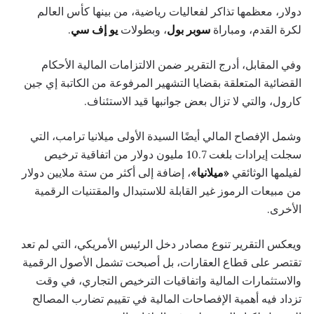
دولار، معظمها تذاكر لفعاليات رياضية، من بينها كأس العالم
لكرة القدم، ومباراة
سوبر بول
، وبطولات
يو إف سي
.
وفي المقابل، أدرج التقرير ضمن الالتزامات المالية الأحكام
القضائية المتعلقة بقضايا التشهير المرفوعة من الكاتبة إي جين
كارول، والتي لا تزال بعض جوانبها قيد الاستئناف.
وشمل الإفصاح المالي أيضًا السيدة الأولى ميلانيا ترامب، التي
سجلت إيرادات بلغت 10.7 مليون دولار من اتفاقية ترخيص
لفيلمها الوثائقي
«ميلانيا»
، إضافة إلى أكثر من ستة ملايين دولار
من مبيعات الرموز غير القابلة للاستبدال والمقتنيات الرقمية
الأخرى.
ويعكس التقرير تنوع مصادر دخل الرئيس الأمريكي، التي لم تعد
تقتصر على قطاع العقارات، بل أصبحت تشمل الأصول الرقمية
والاستثمارات المالية واتفاقيات الترخيص التجاري، في وقت
تزداد فيه أهمية الإفصاحات المالية في تقييم تضارب المصالح