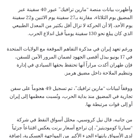
وأظهرت بيانات منصة “مارين ترافيك” عبور 40 سفينة عبر
المضيق يوم الثلاثاء، مقارنة بـ27 سفينة يوم الاثنين و22 سفينة
يوم الأحد، إلا أن الحركة لا تزال أقل بكثير من المعدل الطبيعي
الذي كان يبلغ نحو 130 سفينة يومياً قبل اندلاع الحرب.
ورغم تعهد إيران في مذكرة التفاهم الموقعة مع الولايات المتحدة
في 17 يونيو ببذل أقصى الجهود لضمان المرور الآمن للسفن،
فإن طهران أكدت مراراً أنها تحتفظ بحقها السيادي في إدارة
وتنظيم الملاحة داخل مضيق هرمز.
ووفقاً لبيانات “مارين ترافيك”، تم تسجيل 49 هجوماً على سفن
تجارية في المضيق منذ بداية الحرب، ونُسبت معظمها إلى إيران
أو إلى قوات مرتبطة بها.
من جانبه، قال نيل كروسبي، محلل أسواق النفط في شركة
“سبارتا كوموديتيز”، إن تراجع أسعار برنت يعكس اقتناعاً جزئياً
لدى الأسواق بانتهاء الجزء الأكبر من المواجهة العسكرية، إضافة