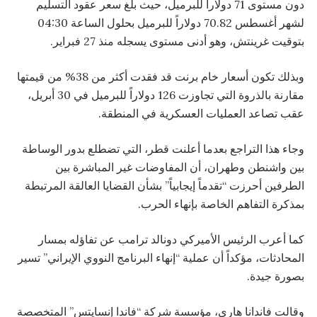
دون مستوى 71 دولاراً للبرميل، حيث بلغ سعر عقود التسليم
لشهر أغسطس 70.82 دولاراً للبرميل بحلول الساعة 04:30
بتوقيت غرينتش، وهو أدنى مستوى يسجله منذ 27 فبراير.
وبذلك تكون أسعار خام برنت قد فقدت أكثر من 38% من قيمتها
مقارنة بالذروة التي تجاوزت 126 دولاراً للبرميل في 30 أبريل،
عقب تصاعد العمليات العسكرية في المنطقة.
وجاء هذا التراجع بعدما أعلنت قطر، التي تضطلع بدور الوساطة
بين واشنطن وطهران، أن المفاوضات غير المباشرة بين
الطرفين أحرزت “تقدماً إيجابياً” بشأن القضايا العالقة المرتبطة
بمذكرة التفاهم الخاصة بإنهاء الحرب.
كما أعرب الرئيس الأميركي دونالد ترامب عن تفاؤله بمسار
المحادثات، مؤكداً أن عملية “إنهاء البرنامج النووي الإيراني” تسير
بصورة جيدة.
وقالت فاندانا هاري، مؤسسة شركة “فاندا إنسايتس” المتخصصة