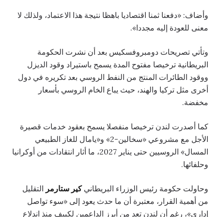
وأضاف: «دفعنا ثمنا اقتصاديا باهظا نتيجة هذا الاعتماد، ولذلك لا
معنى للعودة إليه مجددا».
وتأتي تصريحات دومبروفسكيس بعد أن نشرت الحكومة
البريطانية ترخيصا مفتوح المدة يسمح باستيراد وقود الديزل
ووقود الطائرات المنتج من النفط الروسي بعد تكريره في دول
أخرى مثل تركيا والهند، حيث يباع الخام الروسي بأسعار
مخفضة.
كما أصدرت لندن ترخيصا منفصلا يسمح بعقود خدمات قصيرة
الأجل مع مشروعي «سخالين-2» و«يامال للغاز الطبيعي
المسال» الروسيين حتى يناير 2027، ما أثار انتقادات من أوكرانيا
وحلفائها.
وحاولت حكومة رئيس الوزراء البريطاني
كير ستارمر
التقليل
من أهمية القرار، معتبرة أن ما حدث يعود إلى «سوء تواصل
إداري»، رغم أن لندن تعد من أبرز الداعمين لكييف منذ اندلاع