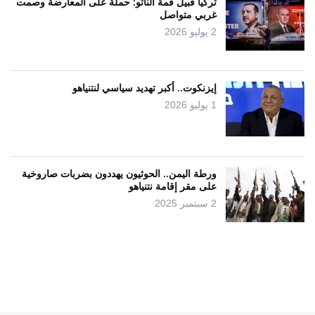
تركيا قبيل قمة الناتو: حملة على المعارضة وصمت
غربي متواصل
2 يوليو 2026
إيزنكوت.. أكبر تهديد سياسي لنتنياهو
1 يوليو 2026
ورطة اليمن.. الحوثيون يهددون بضربات صاروخية
على مقر إقامة نتنياهو
2 سبتمبر 2025