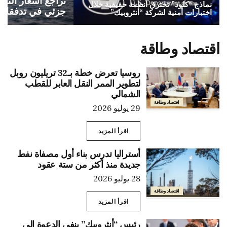
تراجع أسعار الن
نماذج “كلود” تخترق أنظمة حقيقية خلال
جزئي في تدفقات
اختبارات أمنية لشركة “أنثروبيك”
اقتصاد وطاقة
روسيا تعرض خطة بـ32 تريليون روبل
لتطوير الممر النقل العابر للقطب
الشمالي
اقتصاد وطاقة
29 يوليو 2026
اقرأ المزيد
أستراليا تدرس بناء أول مصفاة نفط
جديدة منذ أكثر من ستة عقود
28 يوليو 2026
اقتصاد وطاقة
اقرأ المزيد
رئيس “أنثروبيك” ينفي الدعوة إلى