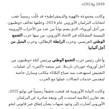
2019 و2024».
وكانت مجموعة «الهوية والديمقراطية» قد حُلّت رسمياً عقب
انتخابات البرلمان الأوروبي عام 2024، وخلفها تحالف «وطنيون
من أجل أوروبا»، الذي يضم نواباً من عدد من الأحزاب الأوروبية
اليمينية المشككة في الاتحاد الأوروبي، من بينها حزب
التجمع
الوطني
الفرنسي، وحزب
الرابطة
الإيطالي، وحزب
البديل من
أجل ألمانيا
.
وأعلن رئيس حزب
التجمع الوطني
ورئيس كتلة «وطنيون من
أجل أوروبا» جوردان بارديلا، عبر منصة «إكس»، أن عمليات
التفتيش استهدفت منذ صباح الثلاثاء مكاتب ومنازل خاصة
لمقدمي خدمات اتصالات عملوا مع الحزب.
وكانت النيابة الأوروبية قد فتحت تحقيقاً رسمياً في يوليو 2025،
بعد تقارير إعلامية استندت إلى وثيقة صادرة عن البرلمان
الأوروبي أشارت إلى وجود شبهات بشأن إنفاق غير قانوني لنحو