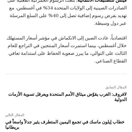
فيتش للتصنيفات الائتمانية
، بلغت الرسوم الجمركية الفعلية على
الصادرات الصينية إلى الولايات المتحدة 34% في أغسطس، مع
تهديد بفرض رسوم إضافية تصل إلى 40% على السلع المرسلة
عبر دول وسيطة.
اقتصادياً، عادت الصين إلى الانكماش في مؤشر أسعار المستهلك
خلال أغسطس، بينما استمرت أسعار المنتجين في التراجع للعام
الثالث على التوالي، ما يبرز صعوبة الحفاظ على استدامة تعافي
القطاع الصناعي.
المقال السابق
لافروف: الغرب يقوّض ميثاق الأمم المتحدة ويعرقل تسوية الأزمات
الدولية
المقال التالي
خطاب إيلون ماسك في تجمع اليمين المتطرف يثير جدلاً واسعاً في
بريطانيا