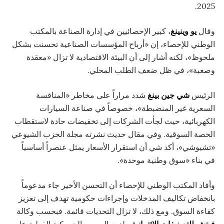
2025.
وقال
يو وينينغ
، كبير الإحصائيين في إدارة الصناعة بالمكتب
الوطني للإحصاء، إن «أرباح المؤسسات الصناعية تحسنت بشكل
ملحوظ»، لكنه أشار إلى أن البيئة الاقتصادية لا تزال «معقدة
وصعبة»، في ظل ضعف الطلب المحلي.
الرئيس
شي جين بينغ
شدد مراراً على مخاطر «المنافسة
السعرية غير المنضبطة»، خصوصاً في صناعة السيارات
الكهربائية، حيث لجأت الشركات إلى تخفيضات حادة لاستقطاب
الحصة السوقية. وفي مقال حديث نشرته مجلة الحزب الشيوعي
«تشيوشي»، أكد شي أن استقرار الأسعار يمثل عنصراً أساسياً
في بناء «سوق وطنية موحدة».
وأفاد المكتب الوطني للإحصاء أن التحسن الأخير جاء مدعوماً
بانخفاض تكاليف المدخلات وإجراءات حكومية تهدف إلى تعزيز
كفاءة السوق. ومع ذلك، لا تزال التحديات قائمة. فبحسب وكالة