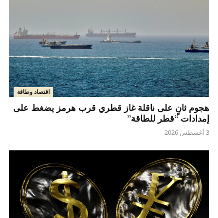
اقتصاد وطاقة
هجوم ثانٍ على ناقلة غاز قطري قرب هرمز يضغط على
إمدادات “قطر للطاقة”
3 أغسطس 2026