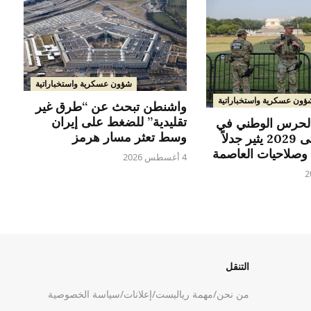
شؤون عسكرية واستخباراتية
ؤون عسكرية واستخباراتية
واشنطن تبحث عن “طرق غير
تقليدية” للضغط على إيران
الحرس الوطني في
وسط تعثر مسار هرمز
واشنطن حتى 2029 يثير جدلاً
وصلاحيات العاصمة
4 أغسطس 2026
التنقل
من نحن
/
مهمة رياليست
/
إعلانات
/
سياسة الخصوصية