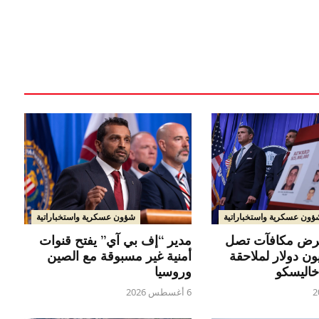
ؤون عسكرية واستخباراتية
شؤون عسكرية واستخباراتية
رض مكافآت تصل
مدير “إف بي آي” يفتح قنوات
10 مليون دولار لملاحقة
أمنية غير مسبوقة مع الصين
خاليسكو
وروسيا
6 أغسطس 2026