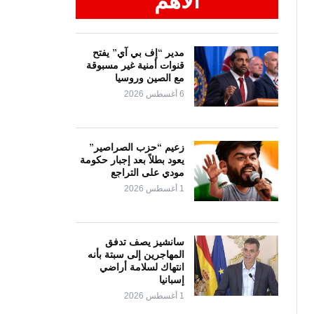
الأهم
مدير “إف بي آي” يفتح
قنوات أمنية غير مسبوقة
مع الصين وروسيا
6 أغسطس 2026
زعيم “حزب الصراصير”
يعود بطلاً بعد إجبار حكومة
مودي على التراجع
1 أغسطس 2026
سانشيز يصف تدفق
المهاجرين إلى سبتة بأنه
انتهاك لسلامة أراضي
إسبانيا
1 أغسطس 2026