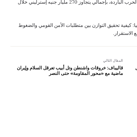
مدعومة بأكبر زيادة مستدامة في الإنفاق الدفاعي منذ الحرب الباردة، بإجمالي يتجاوز 270 مليار جنيه إسترليني خلال
: كيفية تحقيق التوازن بين متطلبات الأمن القومي والضغوط
 الاستقرار.
المقال التالي
قالیباف: خروقات واشنطن وتل أبيب تعرقل السلام وإيران
ماضية مع «محور المقاومة» حتى النصر