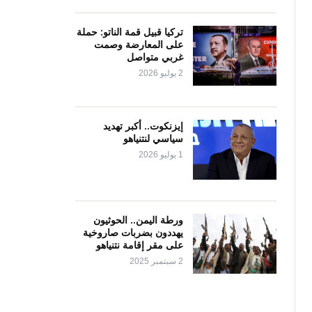
تركيا قبيل قمة الناتو: حملة
على المعارضة وصمت
غربي متواصل
2 يوليو 2026
إيزنكوت.. أكبر تهديد
سياسي لنتنياهو
1 يوليو 2026
ورطة اليمن.. الحوثيون
يهددون بضربات صاروخية
على مقر إقامة نتنياهو
2 سبتمبر 2025