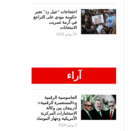
احتجاجات “جيل زد” تجبر
حكومة مودي على التراجع
في أزمة تسريب
الامتحانات
28 يوليو 2026
آراء
الجاسوسية الرقمية
و«المستعمرة الرقمية»:
أذربيجان بين وكالة
الاستخبارات المركزية
الأمريكية وجهاز الموساد
3 يوليو 2026