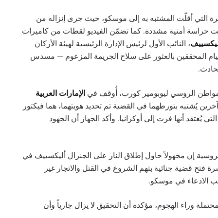
ة التي أقلّت المشتبه به إلى موسكو، حيث جرى إنزاله من
حت حراسة أمنية مشددة. كما تضمّن الفيديو لقطات من كاميرات
أليكسييف
، النائب الأول لرئيس الإدارة الرئيسية لهيئة الأركان
قيام المحققين بالعثور على سلاح الجريمة المزعوم — مسدس
حادث.
لمواطن الروسي ليوبومير كورب، أُوقف في
الإمارات العربية
ن يُشتبه بتورطهما في القضية تم تحديد هويتهما، هما فيكتور
ي يُعتقد أنها فرت إلى أوكرانيا. وأكد الجهاز أن الجهود
لروسية إن مجهولاً حاول إطلاق النار على الجنرال أليكسييف في
 فتح قضية جنائية بتهم الشروع في القتل والاتجار غير
ب الادعاء في موسكو.
لة وراء الهجوم، مؤكدة أن التحقيق لا يزال جارياً وأن