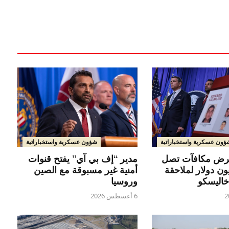
ؤون عسكرية واستخباراتية
شؤون عسكرية واستخباراتية
رض مكافآت تصل
مدير “إف بي آي” يفتح قنوات
10 مليون دولار لملاحقة
أمنية غير مسبوقة مع الصين
خاليسكو
وروسيا
6 أغسطس 2026