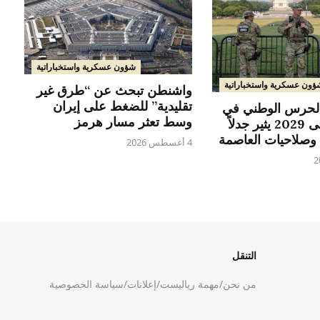
شؤون عسكرية واستخباراتية
ؤون عسكرية واستخباراتية
واشنطن تبحث عن “طرق غير
تقليدية” للضغط على إيران
الحرس الوطني في
وسط تعثر مسار هرمز
واشنطن حتى 2029 يثير جدلاً
وصلاحيات العاصمة
4 أغسطس 2026
التنقل
من نحن
/
مهمة رياليست
/
إعلانات
/
سياسة الخصوصية