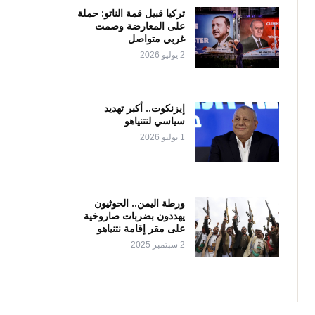
تركيا قبيل قمة الناتو: حملة
على المعارضة وصمت
غربي متواصل
2 يوليو 2026
إيزنكوت.. أكبر تهديد
سياسي لنتنياهو
1 يوليو 2026
ورطة اليمن.. الحوثيون
يهددون بضربات صاروخية
على مقر إقامة نتنياهو
2 سبتمبر 2025