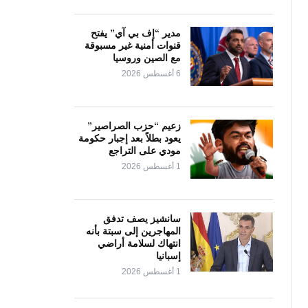
مدير “إف بي آي” يفتح
قنوات أمنية غير مسبوقة
مع الصين وروسيا
6 أغسطس 2026
زعيم “حزب الصراصير”
يعود بطلاً بعد إجبار حكومة
مودي على التراجع
1 أغسطس 2026
سانشيز يصف تدفق
المهاجرين إلى سبتة بأنه
انتهاك لسلامة أراضي
إسبانيا
1 أغسطس 2026