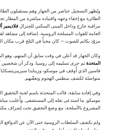
ويُظهر التسجيل عناصر من الجهاز وهم يستقبلون الطائر
الطائرة مع إخفاء وجهه واقتياده مباشرة من المطار ت
مراقبة خارج وداخل المبنى السكني للجنرال
فلاديمير 
العامة للقوات المسلحة الروسية، إضافة إلى مشاهد ل
مزوّد بكاتم للصوت — كان مخبأً في الثلج قرب مكان ال
وكان الجهاز قد أعلن في وقت سابق أن المتهم، وهو ا
المتحدة
ثم جرى تسليمه إلى روسيا. وذكر أن شخصين آخري
فاسين الذي أُوقف في موسكو، وزينايدا سيريبريتسكايا الت
متواصلة لكشف منظمي الهجوم وتعقّبهم.
وفي إفادة سابقة، قالت المتحدثة باسم لجنة التحقيق ا
موسكو، ما استدعى نقله إلى المستشفى. وأُعلنت مباشرة
المشروع بالأسلحة، مع وضع التحقيق تحت إشراف مكت
ولم تكشف السلطات الروسية حتى الآن عن الدوافع المحتم
معلومات إضافية ستُعلن في وقت لاحق.