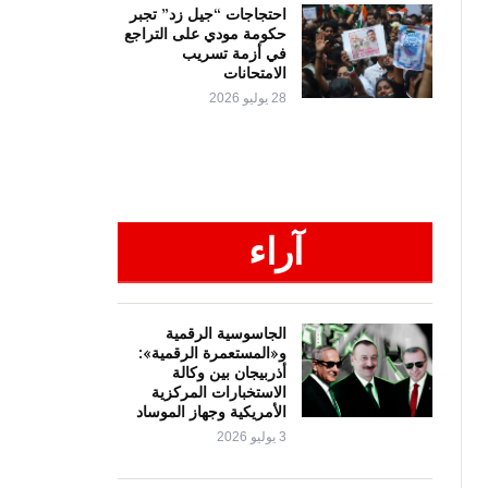
احتجاجات “جيل زد” تجبر
حكومة مودي على التراجع
في أزمة تسريب
الامتحانات
28 يوليو 2026
آراء
الجاسوسية الرقمية
و«المستعمرة الرقمية»:
أذربيجان بين وكالة
الاستخبارات المركزية
الأمريكية وجهاز الموساد
3 يوليو 2026