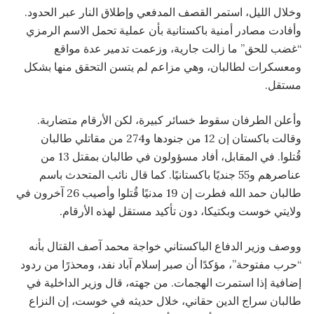
وخلال الليل، استمر القصف المدفعي وإطلاق النار عبر الحدود.
وأفادت مصادر أمنية باكستانية بأن عملية تحمل الاسم الرمزي
“غضب للحق” ما زالت جارية، وزعمت تدمير عدة مواقع
ومعسكرات لطالبان، وهي مزاعم لم يتسن التحقق منها بشكل
مستقل.
وأعلن الطرفان سقوط خسائر كبيرة، لكن الأرقام متضاربة.
وقالت باكستان إن 12 من جنودها و274 من مقاتلي طالبان
قُتلوا. في المقابل، أفاد مسؤولون في طالبان بمقتل 13 من
عناصرهم و55 جنديًا باكستانيًا. كما قال نائب المتحدث باسم
طالبان حمد الله فطرت إن 19 مدنيًا قُتلوا وأصيب 26 آخرون في
ولايتي خوست وبكتيكا، دون تأكيد مستقل لهذه الأرقام.
ووصف وزير الدفاع الباكستاني خواجة محمد آصف القتال بأنه
“حرب مفتوحة”، مؤكدًا أن صبر إسلام آباد نفد، ومحذرًا من ردود
إضافية إذا استمرت الهجمات. من جهته، قال وزير الداخلية في
طالبان سراج الدين حقاني، خلال حديثه في خوست، إن النزاع