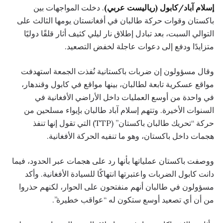
إسلام آباد/كابول (رياليست عربي)
. دخلت المواجهات بين
باكستان وقوات حركة طالبان في أفغانستان يومها الثالث على
التوالي السبت، بعد تبادل إطلاق نار ليلي كثيف أثار قلقًا دوليًا
متزايدًا ودفع إلى دعوات عاجلة لخفض التصعيد.
وقال مسؤولون إن ضربات باكستانية نُفذت الجمعة استهدفت
مواقع عسكرية تابعة لطالبان، بينها مواقع في كابول وقندهار،
في واحدة من أوسع العمليات داخل الأراضي الأفغانية في
السنوات الأخيرة. وتتهم إسلام آباد طالبان بإيواء مسلحين من
حركة “تحريك طالبان باكستان” (TTP) التي تقول إنها تنفذ
هجمات داخل باكستان، وهو ما تنفيه الحركة الأفغانية.
ووصفت باكستان عملياتها بأنها رد على هجمات عبر الحدود، فيما
دانت كابول الضربات واعتبرتها انتهاكًا للسيادة الأفغانية. وأكد
مسؤولون في طالبان أنهم منفتحون على الحوار، لكنهم حذروا
من أن أي تصعيد أوسع ستكون له “عواقب خطيرة”.