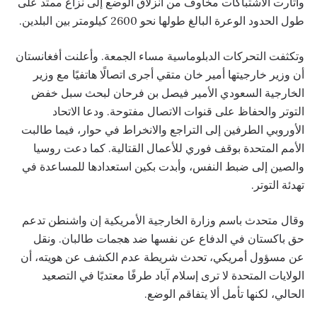
وأثارت الاشتباكات مخاوف من انزلاق الوضع إلى نزاع ممتد على
طول الحدود الوعرة البالغ طولها نحو 2600 كيلومتر بين البلدين.
وتكثفت التحركات الدبلوماسية مساء الجمعة. وأعلنت أفغانستان
أن وزير خارجيتها أمير خان متقي أجرى اتصالًا هاتفيًا مع وزير
الخارجية السعودي الأمير فيصل بن فرحان لبحث سبل خفض
التوتر والحفاظ على قنوات الاتصال مفتوحة. ودعا الاتحاد
الأوروبي الطرفين إلى التراجع والانخراط في حوار، فيما طالبت
الأمم المتحدة بوقف فوري للأعمال القتالية. كما دعت روسيا
والصين إلى ضبط النفس، وأبدت بكين استعدادها للمساعدة في
تهدئة التوتر.
وقال متحدث باسم وزارة الخارجية الأمريكية إن واشنطن تدعم
حق باكستان في الدفاع عن نفسها ضد هجمات طالبان. ونقل
عن مسؤول أمريكي، تحدث شريطة عدم الكشف عن هويته، أن
الولايات المتحدة لا ترى إسلام آباد طرفًا معتديًا في التصعيد
الحالي، لكنها تأمل ألا يتفاقم الوضع.