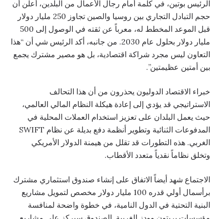
الرئيس بوتين، في كلمة أمام رجال الأعمال من البلدين، أعلن أن
حجم التبادل التجاري بين روسيا والصين تجاوز 250 مليار دولار
قبل الموعد المخطط له، معرباً عن ثقته في الوصول إلى 500
مليار دولار بحلول عام 2030. من جانبه، أكد الرئيس شي أن “هذا
التعاون ليس مجرد شراكة اقتصادية، بل هو مصير مشترك يجمع
بين أمتين عظيمتين”.
خبراء الاقتصاد الدوليون يحذرون من أن هذا التحالف
الاستراتيجي قد يؤدي إلى إعادة هيكلة النظام المالي العالمي،
حيث يعمل البلدان على تعزيز استخدام العملات المحلية في
المدفوعات الثنائية وتطوير أنظمة دفع بديلة عن نظام SWIFT
الغربي. هذه التطورات قد تقلل من هيمنة الدولار الأمريكي
وتخلق نظاماً نقدياً متعدد الأقطاب.
الاجتماع شهد أيضاً الاتفاق على إنشاء صندوق استثماري مشترك
برأسمال أولي قدره 100 مليار دولار مخصص لتمويل مشاريع
البنية التحتية في الدول النامية، في خطوة واضحة لمنافسة
مؤسسات بريتون وودز الغربية. الصندوق سيركز على مشاريع