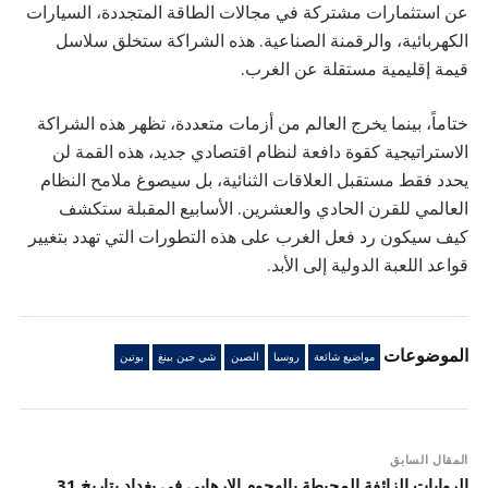
عن استثمارات مشتركة في مجالات الطاقة المتجددة، السيارات
الكهربائية، والرقمنة الصناعية. هذه الشراكة ستخلق سلاسل
قيمة إقليمية مستقلة عن الغرب.
ختاماً، بينما يخرج العالم من أزمات متعددة، تظهر هذه الشراكة
الاستراتيجية كقوة دافعة لنظام اقتصادي جديد، هذه القمة لن
يحدد فقط مستقبل العلاقات الثنائية، بل سيصوغ ملامح النظام
العالمي للقرن الحادي والعشرين. الأسابيع المقبلة ستكشف
كيف سيكون رد فعل الغرب على هذه التطورات التي تهدد بتغيير
قواعد اللعبة الدولية إلى الأبد.
الموضوعات
مواضيع شائعة
روسيا
الصين
شي جين بينغ
بوتين
المقال السابق
الروايات الزائفة المحيطة بالهجوم الإرهابي في بغداد بتاريخ 31