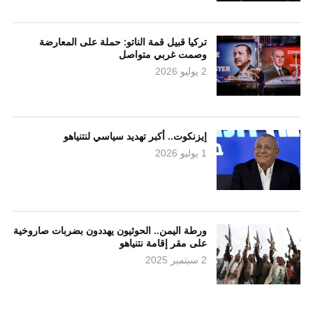
تركيا قبيل قمة الناتو: حملة على المعارضة
وصمت غربي متواصل
2 يوليو 2026
إيزنكوت.. أكبر تهديد سياسي لنتنياهو
1 يوليو 2026
ورطة اليمن.. الحوثيون يهددون بضربات صاروخية
على مقر إقامة نتنياهو
2 سبتمبر 2025