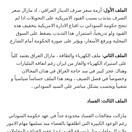
الملف الأول:
أزمة سعر صرف الدينار العراقي ، اذ مازال سعر
الصرف يتذبذب بسبب القيود الامريكية على التحويلات اذا لم
تنجح حكومة السوداني ب اقناع الادارة الامريكية بتخفيف هذه
القيود ولو تدريجياً، استمرار. هذا التذبذب يضغط على السوق
المحلية ويرفع الأسعار، ويؤثر على صورة الحكومة أمام الشارع.
الملف الثاني:
ملف الكهرباء والطاقة ، مازال العراق يعتمد كلياً
على استيراد الكهرباء والغاز من ايران رغم انفاقه المليارات
وهناك عجز كبير في سد حاجة العراق في هذان المجالان
وخصوصاً في فصل الصيف ، ويعد هذا الملف حساساً سياسياً و
شعبياً ويحسب بشكل مباشر على السيد السوداني ،
الملف الثالث: الفساد
مازالت معالجات الفساد محدودة جداً في عهد حكومة السوداني
رغم الوعود الكبيرة التي اطلقتها بالقضاء منذ تسلمها مهام الامور
ولا تزال ملفات مثل ( سرقة القرن ) و ( عقود الغذاء و المقاولات