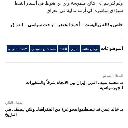
ولم تُترجم إلى نتائج ملموسة وأي أي هبوط في أسعار النفط
سيؤدي مباشرة إلى أزمة مالية في العراق.
خاص وكالة رياليست – أحمد الخضر – باحث سياسي – العراق.
الموضوعات
مواضيع شائعة
العراق
النفط
محمد شياع السوداني
الاقتصاد العراقي
المقال السابق
د. محمد سيف الدين: إيران بين الاتجاه شرقاً والمتغيرات
الجيوسياسية
المقال التالي
د. خالد عمر: قد تستطيعوا محو غزة من الجغرافيا.. ولكن ستبقى في
التاريخ