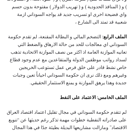
) و ( المنافذ الحدودية ) و ( تهريب الدولار ) مفتوحة بدون حسم
واي فضيحة اخرى او تسريب جديد قد يواجه السوداني ازمة
شعبية قد تمتد الى الشارع ،
الملف الرابع:
التضخم المالي و البطالة المقنعة، لم تقدم حكومة
السوداني اي معالجات للحد من حالة الارهاق والضغط التي
تعانيه الموازنة العامة اذ اكثر من نصف الموازنة الاتحادية تذهب
لسداد رواتب موظفين الدولة والمتقاعدين مع عدم وجود قطاع
خاص نشط قادر على خلق فرص عمل تستوعب الخريجين
وغيرهم ومع ذلك نرى ان حكومة السوداني احياناً تعين وجبات
جديدة وهذا يرهق الموازنة و يمنع الاستثمار الحقيقي.
الملف الخامس: الاعتماد على النفط
لم تتقدم حكومة السوداني في مجال تقليل اعتماد اقتصاد العراق
على صادراته النفطية خطوات مهمة تذكر رغم حديثها عن “تنويع
الاقتصاد” ومازالت مشاريعها البديلة بطيئة جدًا في هذا المجال