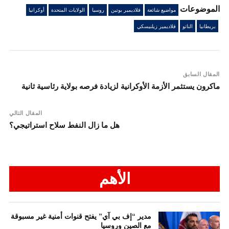
الموضوعات
مواضيع شائعة
فلاديمير بوتين
روسيا
الولايات المتحدة
أوكرانيا
بريطانيا
الناتو
فلاديمير زيلنيسكي
المقال السابق
ماكرون يستثمر الأزمة الأوكرانية لزيادة فرصه بولاية رئاسية ثانية
المقال التالي
هل ما زال النفط سلاح استراتيجي؟
الأهم
مدير “إف بي آي” يفتح قنوات أمنية غير مسبوقة
مع الصين وروسيا