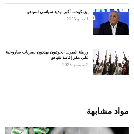
إيزنكوت.. أكبر تهديد سياسي لنتنياهو
1 يوليو 2026
ورطة اليمن.. الحوثيون يهددون بضربات صاروخية
على مقر إقامة نتنياهو
2 سبتمبر 2025
مواد مشابهة