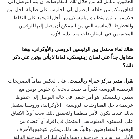
الجانبين، ونأمل أنه من خلال تلك المفاوضات أن يتم التوصل إلى
اتفاق يمكن من خلاله الوصول إلى الجلوس على طاولة الحل بين
فلاديمير بوتين ونظيره زيلنيسكي من أجل التوقيع على النقاط
والخطوط الأساسية التي من الممكن أن يصل إليها الوفدين
المجتمعين في المفاوضات منذ بداية الأزمة.
هناك لقاء محتمل بين الرئيسين الروسي والأوكراني، وهذا
متداول جداً على لسان زيلنيسكي، لماذا لا يأتي بوتين على ذكر
ذلك؟
يقول مدير مركز خبراء رياليست
، على العكس تماماً التصريحات
الرسمية الروسية كثيراً ما صبت باتجاه أن جلوس بوتين مع
نظيره زيلنيسكي هو أمر حتمي في حالة التوصل إلى خطوط
عريضة داخل المفاوضات الروسية – الأوكرانية، وروسيا ستقبل
بذلك عندما يكون الأمر منطقياً ولتحقيق ذلك، يجب أولاً، الاتفاق
على المستوى الدبلوماسي المتمثل في أفراد أو أعضاء بين
الوفدين المتفاوضين، وثانياً، بعد ذلك، يمكن التوقيع بالأحرف
الأولى بين وزيري خارجية روسيا وأوكرانيا، أما المرحلة الثالثة