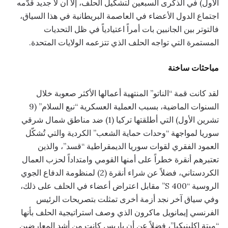
الأول) في الذكرى السبعين لتشكيل الحلف، إلا أن لا جديد قدّمه
اجتماع الدول الأعضاء في العاصمة البريطانية في هذا السياق،
فالتوتر بين الجانبين بات أمراً اعتيادياً في ظل التحديات
المستمرة التي تواجه الحلف الذي تتزعمه الولايات المتحدة.
مباحثات ساخنة
لقد كانت قمة “الناتو” المنتهية أعمالها الأكثر صعوبة خلال
السنوات الماضية، بسبب العملية العسكرية “نبع السلام” (9
تشرين الأول) التي أطلقتها تركيا (1) ضد مناطق شمال شرقي
سوريا لمواجهة “وحدات حماية الشعب” الكردية والتي تُشكّل
العمود الفقري لقوات سوريا الديمقراطية “قسد”، والذين
تعتبرهم أنقرة خطراً على أمنها القومي وامتداداً لحزب العمال
الكردستاني، فضلاً عن شراء أنقرة (2) لمنظومة الدفاع الجوي
الروسية “S 400” مقابل اعتراض أعضاء في الحلف على ذلك،
وفي سياق آخر نجد أزمة أخرى تمثلت بتصريحات الرئيس
الفرنسي إيمانويل ماكرون الذي وصف استراتيجية الحلف بأنها
“ميتة إكلينيكيا”، فضلاً عن أن باريس كانت من أشد المعارضين