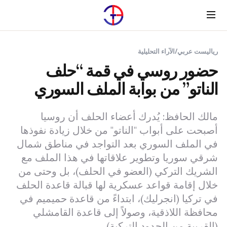
Menu
رياليست عربي
/
الآراء التحليلية
حضور روسي في قمة “حلف
الناتو” من بوابة الملف السوري
مالك الحافظ: يُدرك أعضاء الحلف أن روسيا
أصبحت على أبواب "الناتو" من خلال زيادة نفوذها
في الملف السوري بعد التواجد في مناطق شمال
شرقي سوريا وتطوير علاقاتها في هذا الملف مع
الشريك التركي (العضو في الحلف)، بل وحتى من
خلال إقامة قواعد عسكرية لها قبالة قاعدة الحلف
في تركيا (انجرليك)، ابتداءً من قاعدة حميميم في
محافظة اللاذقية، وصولاً إلى قاعدة القامشلي
(القريبة من الحدود التركية).