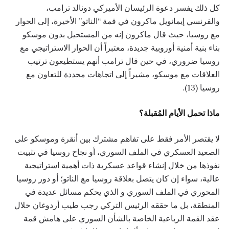
كل ذلك يفسر دعوة الرئيسان الأميركي دونالد ترامب،
والفرنسي إيمانويل ماكرون في قمة “الناتو” الأخيرة، إلى الحوار
مع روسيا، حيث قال ماكرون إنه من المستحيل بدون موسكو
بناء بنية أمنية أوروبية جديدة، معتبراً أن الحوار الاستراتيجي مع
روسيا ضروري، في حين قال ترامب أنهم يستطيعون ترتيب
العلاقات مع موسكو، مشيراً إلى اتجاهات محددة للتعاون مع
روسيا (13).
ماذا تحمل الأيام المُقبلة؟
لا يقتصر الأمر فقط على تفاهم مشترك بين أنقرة وموسكو على
الصعيد العسكري في الملف السوري، أو نجاح روسيا في تثبيت
نفوذها من خلال إنشاء قواعد عسكرية ذات أهمية استراتيجية
عالية، سواء إن كان يتصل بعلاقة روسيا مع الناتو؛ أو دور روسيا
المحوري في الملف السوري و الذي يحكم مسائل عديدة في
المنطقة، بل ما حققه الرئيس التركي رجب طيب أردوغان خلال
عقد القمة الرباعية الخاصة بالشأن السوري على هامش قمة