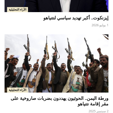
الآراء التحليلية
إيزنكوت.. أكبر تهديد سياسي لنتنياهو
1 يوليو 2026
الآراء التحليلية
ورطة اليمن.. الحوثيون يهددون بضربات صاروخية على
مقر إقامة نتنياهو
2 سبتمبر 2025