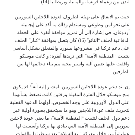
لندن بين زعماء فرنسا، وألمانيا، وبريطانيا (14).
حيث تم الاتفاق على تهيئة الظروف لعودة اللاجئين السوريين
على نحو آمن وطوعي ومستدام وذلك ما أكد على إيجابيته
أردوغان، في إشارة إلى أن تمرير موافقة أنقرة على الخطة
الدفاعية لحلف “الناتو” (15) كان يتصل بموافقة “كبار” الحلف
على دعم تركيا في مشروعها بسوريا والمتعلق بشكل أساسي
بتثبيت “المنطقة الآمنة” التي تريدها أنقرة؛ و كانت موسكو
وافقت عليها ضمن آلية واستراتيجية يتم بناء دعائمها لها بين
الطرفين.
إن بند دعم عودة اللاجئين السوريين المشار إليه آنفاً؛ قد يكون
منح موسكو خلال الفترة المقبلة ورقتين كانت تضغط بشأنهما
على الدول الأوروبية على وجه الخصوص، أولهما الدعوة الفعلية
لتحريك ملف عودة اللاجئين وهو ما سيتحقق بصورة أولية عبر
دعم دول الحلف لتثبيت “المنطقة الآمنة”، ما يعني عودة لاجئين
سوريين إلى المنطقة الآمنة التي تنادي بها تركيا وأسست لها
عملياتياً من خلال معركة “نبع السلام” بعد سيطرتها والقوات