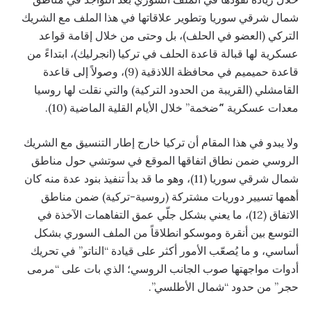
شمال شرقي سوريا وتطوير علاقاتها في هذا الملف مع الشريك
التركي (العضو في الحلف)، بل وحتى من خلال إقامة قواعد
عسكرية لها قبالة قاعدة الحلف في تركيا (انجرليك)، ابتداءً من
قاعدة حميميم في محافظة اللاذقية (9)، وصولاً إلى قاعدة
القامشلي (القريبة من الحدود التركية) والتي نقلت لها روسيا
معدات عسكرية “َضخمة” خلال الأيام القلية الماضية (10).
ولا يبدو في هذا المقام أن تركيا خارج إطار التنسيق مع الشريك
الروسي ضمن نطاق اتفاقها الموقع في سوتشي حول مناطق
شمال شرقي سوريا (11)، وهو ما قد بدأ تنفيذ بنود عدة منه كان
أهمها تسيير دوريات مشتركة (روسية-تركية) ضمن مناطق
الاتفاق (12)، ما يعني بشكل جلّي عمق التفاهمات الآخذة في
التوسع بين أنقرة وموسكو انطلاقاً من الملف السوري بشكل
أساسي، و ما يُصعّب الأمور أكثر على قيادة “الناتو” في تحريك
أدوات مواجهتها صوب الجانب الروسي؛ الذي بات على “مرمى
حجر” من حدود “شمال الأطلسي”.