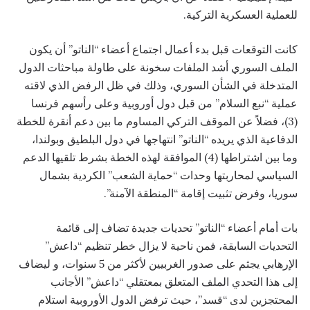
للعملية العسكرية التركية.
كانت التوقعات قبل بدء أعمال اجتماع أعضاء “الناتو” أن يكون
الملف السوري أشد الملفات سخونة على طاولة مباحثات الدول
المتدخلة في الشأن السوري، وذلك في ظل الرفض الذي لاقته
عملية “نبع السلام” من قبل دول أوروبية وعلى رأسهم فرنسا
(3)، فضلاً عن الموقف التركي المساوم ما بين دعم أنقرة للخطة
الدفاعية الذي يريده “الناتو” انتهاجها في دول البلطيق وبولندا،
وما بين اشتراطها (4) الموافقة لهذه الخطة بشرط تلقيها الدعم
السياسي لمحاربتها وحدات “حماية الشعب” الكردية بشمال
سوريا، وفرض تثبيت إقامة “المنطقة الآمنة”.
بات أمام أعضاء “الناتو” تحديات جديدة تضاف إلى قائمة
التحديات السابقة، فمن ناحية لا يزال خطر تنظيم “داعش”
الإرهابي يجثم على صدور الغربيين لأكثر من 5 سنوات، و ليضاف
إلى هذا التحدي الملف المتعلق بمعتقلي “داعش” الأجانب
المحتجزين لدى “قسد”، حيث ترفض الدول الأوروبية استلام