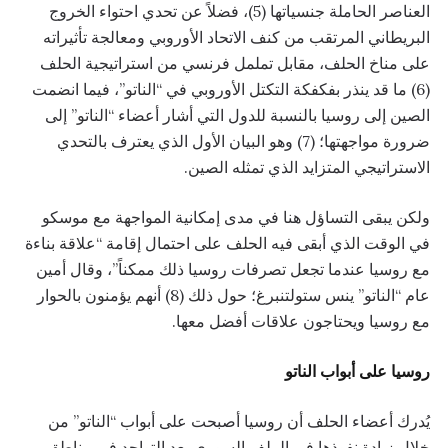
العناصر الحاملة جنسياتها (5)، فضلاً عن تحدي احتواء الخروج
البريطاني المرتقب من كنف الاتحاد الأوروبي ومعالجة تأثيراته
على مناخ الحلف، مقابل تململ فرنسي من استراتيجية الحلف
(6) ما قد ينذر بفكفكة التكتل الأوروبي في “الناتو”، فيما انضمت
الصين إلى روسيا بالنسبة للدول التي أشار أعضاء “الناتو” إلى
ضرورة مواجهتها؛ (7) وهو البيان الأول الذي يعترف بالتحدي
الاستراتيجي المتزايد الذي تمثله الصين.
ولكن يبقى التساؤل هنا في مدى إمكانية المواجهة مع موسكو
في الوقت الذي أبقى فيه الحلف على احتمال إقامة “علاقة بناءة
مع روسيا عندما تجعل تصرفات روسيا ذلك ممكناً”، وقال أمين
عام “الناتو” ينس ستولتنبرغ؛ حول ذلك (8) أنهم يؤمنون بالحوار
مع روسيا ويحتاجون علاقات أفضل معها.
روسيا على أبواب الناتو
يُدرك أعضاء الحلف أن روسيا أصبحت على أبواب “الناتو” من
خلال زيادة نفوذها في الملف السوري بعد التواجد في مناطق