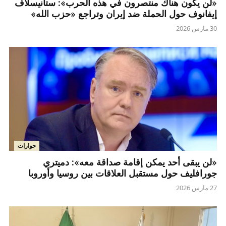
«لن يكون هناك منتصرون في هذه الحرب»: ستانيسلاف
إيفانوف حول الحملة ضد إيران وتراجع «حزب الله»
30 مارس 2026
حوارات
«لن يبقى أحد يمكن إقامة صداقة معه»: دميتري
جورافليف حول مستقبل العلاقات بين روسيا وأوروبا
27 مارس 2026