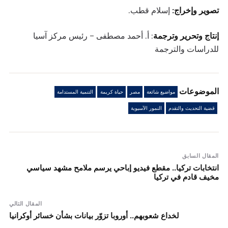
تصوير وإخراج:
إسلام قطب.
إنتاج وتحرير وترجمة
: أ. أحمد مصطفى – رئيس مركز آسيا
للدراسات والترجمة
الموضوعات
مواضيع شائعة
مصر
حياة كريمة
التنمية المستدامة
قضية التحديث والتقدم
النمور الآسيوية
المقال السابق
انتخابات تركيا.. مقطع فيديو إباحي يرسم ملامح مشهد سياسي
مخيف قادم في تركيا
المقال التالي
لخداع شعوبهم.. أوروبا تزوّر بيانات بشأن خسائر أوكرانيا