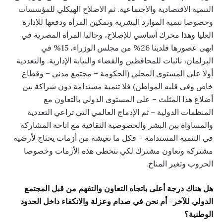
التنمية الاقتصادية والاجتماعية. ثم الاصلاح الهيكلي للمؤسسات
وخصوصا تنمية الموارد البشرية وتمكين المرأة ودفعها للإدارة
العليا وهذا محرك أساسي للإصلاح، وحاليا المرأة المصرية في
ابهى عصورها فلدينا 26% من مجلس الوزراء، 15% في
البرلمان، نائبات للمحافظين والقضاء والنيابة الإدارية. والتعددية
أولا على المستوى المحلي (الحكومة – مجتمع مدني – وقطاع
خاص وفي قلبه المواطن) فلا تنمية مستدامة دون شراكة بين
أضلاع هذا المثلث – على المستوى الدولي بالتعاون مع
المنظمات الدولية – ثم الإدماج العالمي التي تراعي التعددية
والمساواة بين البشر والخصوصية الثقافية مع اتاحة المشاركة
في التنمية المستدامة – فكل ما نعيشه من أزمات يحتاج لأرضية
مشتركة وتعاون مشترك لكي نتخطى هذه الأزمات وخصوصا
الحروب وتغير المناخ.
هل هناك درجة أعلى باتجاه التعاون والتفهم من قبل المجتمع
الدولي للآخر- أم نحن في صدام وعزلة والانكفاء داخل الحدود
الوطنية؟