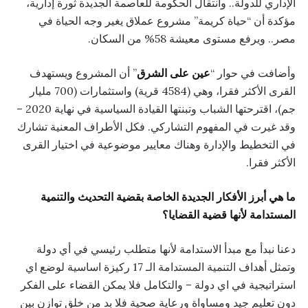
الإداري للدولة.. وانتقال الحكومة للعاصمة الجديدة ثورة إدارية،
مؤكدة أن “حياة كريمة” مشروع عملاق يغير وجه الحياة في
مصر.. ويرفع مستوى معيشة 58% من السكان.
وأضافت في حوار “
عين على الشرق
” أن المشروع ويستهدف
القرى الأكثر فقرا، وهي (4584 قرية) واستثمارات (700 مليار
جم)، اقترحتها الشباب وتبنتها القيادة السياسية في نهاية 2020 –
وقد غيرت في المفهوم التشاركي. فكل الأطراف المعنية تشارك
في التخطيط والإدارة وهناك معايير موضوعية في اختيار القرى
الأكثر فقرا.
ما هي أبرز الأفكار الجديدة الخاصة بقضية التحديث والتنمية
المستدامة لأنها قضية القضايا؟
دعنا نبدأ مع مبدأ الاستدامة لأنها متطلب رئيسي في أي دولة
وتمثل أهداف التنمية المستدامة الـ 17 ركيزة اساسية لوضع اي
استراتيجية في اي دولة – والتكامل فلا يمكن القضاء على الفكر
دون تعليم جيد ومساواة ورعاية صحية فلا بد من خلق توازن بين