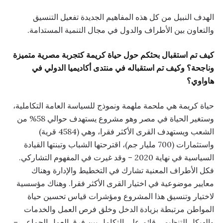
الهدف النبيل من كل هذه المفاهيم الجديدة تفعيل التنسيق
والتعاون بين الأطراف والدول في مجال التنمية المستدامة.
كيف تم استقبال بحثكم حول حياة كريمة كتجربة مصرية متميزة
وناجحة؟ وكيف تم استقباله في منتدى أكاديميا الدولي في
هاواوي؟
حياة كريمة هي ملحمة ملهمة ونموذج للسياسة العامة التكاملية،
وستغير الحياة في مصر وهو مشروع يستهدف حوالي 58% من
الشعب ويستهدف القرى الأكثر فقرا، وهي (4584 قرية)
واستثمارات (700 مليار جم)، اقترحتها الشباب وتبنتها القيادة
السياسية في نهاية 2020 – وقد غيرت في المفهوم التشاركي.
فكل الأطراف المعنية تشارك في التخطيط والإدارة وهناك
معايير موضوعية في اختيار القرى الأكثر فقرا. وهناك مؤسسية
لاختيار وتنسيق هذا المشروع ومؤشرات قياس تحسين حياة
المواطن مرتبطة بزيادة الدخل وخلق فرص العمل والخدمات
والهيكل التنظيمي قائم على التكامل بين فرق العمل الجماعي –