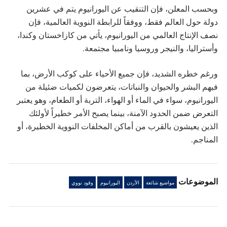
وبحسب المعلن، فإن التنقيب عن اليورانيوم يتم في عشرين
دولة حول العالم فقط، ووفقاً للرابطة النووية العالمية، فإن
نصف الإنتاج العالمي من اليورانيوم، يأتي من كازاخستان وكندا،
وأستراليا، والنيجر وروسيا ونامبيا مجتمعة.
ورغم خطره الشديد، فإن جميع الأحياء على كوكب الأرض، بما
فيهم البشر والحيوان والنباتات، يتعرضون لكميات ضئيلة من
اليورانيوم، سواء في الماء أو الهواء، التربة أو الطعام، وهو يعتبر
التعرض ضمن الحدود الآمنة، بينما يصبح الأمر خطيراً لأولئك
الذين يعيشون بالقرب من أماكن المخلفات النووية الخطيرة، أو
المناجم.
الموضوعات
مواضيع شائعة
الأردن
اليورانيوم
وقود نووي