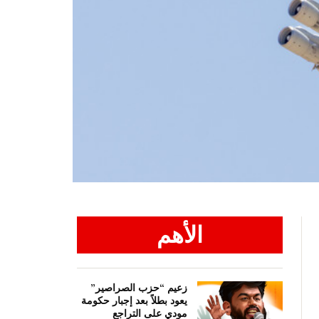
الأهم
زعيم “حزب الصراصير”
يعود بطلاً بعد إجبار حكومة
مودي على التراجع