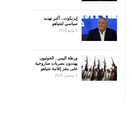
إيزنكوت.. أكبر تهديد
سياسي لنتنياهو
1 يوليو 2026
ورطة اليمن.. الحوثيون
يهددون بضربات صاروخية
على مقر إقامة نتنياهو
2 سبتمبر 2025