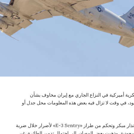
رية أميركية في النزاع الجاري مع إيران مخاوف بشأن
مود، في وقت لا تزال فيه بعض هذه المعلومات محل جدل أو
ووفقًا لتقارير إعلامية أميركية ودولية، تعرضت طائرة إنذار مبكر وتحكم من طراز «E-3 Sentry» لأضرار خلال ضربة
ودية. وذهبت بعض المصادر إلى احتمال تدمير الطائرة، غير