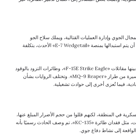
ا في مراقبة المجال الجوي وإدارة العمليات القتالية، ويملك سلاح الجو
الأميركي عددًا محدودًا منها، كما أنها لم تعد تُنتج. ويُرجح أن يتم استبدالها بمنصة «E-7 Wedgetail» الأحدث، بتكلفة
كما أشارت تقارير إلى تضرر أصول أميركية أخرى، من بينها مقاتلات «F-15E Strike Eagle»، وطائرات التزود بالوقود
جوًا مثل «KC-135»، إضافة إلى عدد من الطائرات المسيرة من طراز «MQ-9 Reaper». وتختلف الروايات بشأن
ية، فيما تُعزى أخرى إلى حوادث تشغيلية.
ة في المنطقة، لكنهم قللوا من حجم الأضرار المبلغ عنها،
خصوصًا فيما يتعلق بخسائر الطائرات. وفي بعض الحالات، مثل فقدان طائرة «KC-135»، تم وصف الحادث رسميًا بأنه
الواقعة إلى نشاط دفاع جوي.