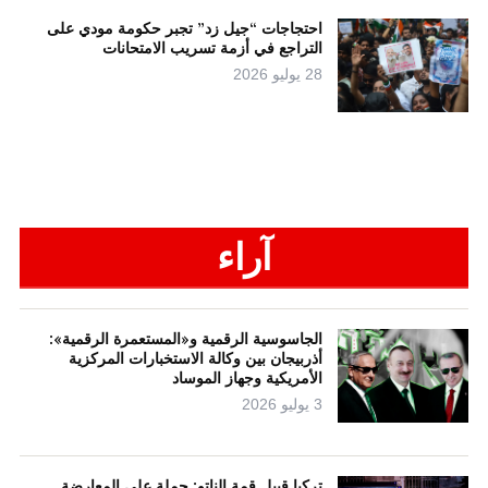
احتجاجات “جيل زد” تجبر حكومة مودي على
التراجع في أزمة تسريب الامتحانات
28 يوليو 2026
آراء
الجاسوسية الرقمية و«المستعمرة الرقمية»:
أذربيجان بين وكالة الاستخبارات المركزية
الأمريكية وجهاز الموساد
3 يوليو 2026
تركيا قبيل قمة الناتو: حملة على المعارضة