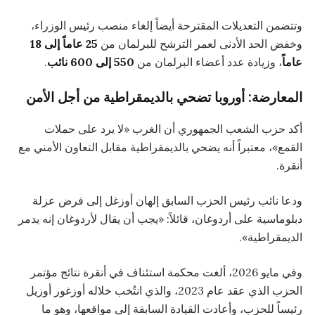
وتتضمن التعديلات المقترحة أيضاً إلغاء منصب رئيس الوزراء،
وخفض الحد الأدنى لعمر الترشح للبرلمان من
25 عاماً إلى 18
عاماً
، وزيادة عدد أعضاء البرلمان من
550 إلى 600 نائب
.
المعارضة: أوروبا تضحي بالديمقراطية من أجل الأمن
أكد حزب الشعب الجمهوري أن الغرب «لا يرد على حملات
القمع»، معتبراً أنه يضحي بالديمقراطية مقابل التعاون الأمني مع
أنقرة.
ودعا نائب رئيس الحزب السابق إلهان أوزغل إلى فرض عزلة
دبلوماسية على أردوغان، قائلاً: «يجب أن يقال لأردوغان إنه يدمر
الديمقراطية».
وفي مايو 2026، ألغت محكمة استئناف في أنقرة نتائج مؤتمر
الحزب الذي عقد عام 2023، والذي انتُخب خلاله أوزغور أوزيل
رئيساً للحزب، وأعادت القيادة السابقة إلى مواقعها، وهو ما