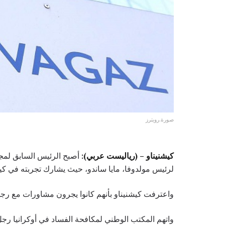
صورة.رويترز
كيشنيناو – (رياليست عربي):
أصبح الرئيس السابق لمجلس
لرئيس مولدوفا، مايا ساندو، حيث يشارك تجربته في كي
واعترفت كيشنيناو بأنهم كانوا يجرون مشاورات مع رجل 
واتهم المكتب الوطني لمكافحة الفساد في أوكرانيا رجل