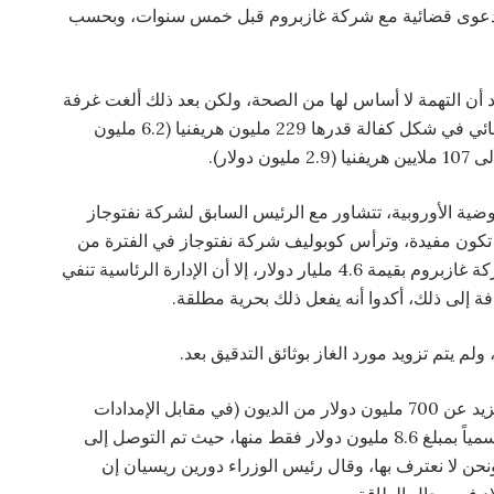
رانيا في دعوى قضائية مع شركة غازبروم قبل خمس سنوات، وبحسب
أن التهمة لا أساس لها من الصحة، ولكن بعد ذلك ألغت غرفة
الاستئناف هذا القرار، وكلفت الرئيس السابق بإجراء وقائي في شكل كفالة قدرها 229 مليون هريفنيا (6.2 مليون
لار).
وضية الأوروبية، تتشاور مع الرئيس السابق لشركة نفتوجاز
 تكون مفيدة، وترأس كوبوليف شركة نفتوجاز في الفترة من
2014 إلى 2021، وتمكن من رفع دعوى قضائية ضد شركة غازبروم بقيمة 4.6 مليار دولار، إلا أن الإدارة الرئاسية تنفي
ة إلى ذلك، أكدوا أنه يفعل ذلك بحرية مطلقة.
لم يتم تزويد مورد الغاز بوثائق التدقيق بعد.
في المقابل، يطالب المحتكر الروسي مولدوفا غاز بما يزيد عن 700 مليون دولار من الديون (في مقابل الإمدادات
وغرامات التأخر في السداد)، والتي تعترف تشيسيناو رسمياً بمبلغ 8.6 مليون دولار فقط منها، حيث تم التوصل إلى
نحن لا نعترف بها، وقال رئيس الوزراء دورين ريسيان إن