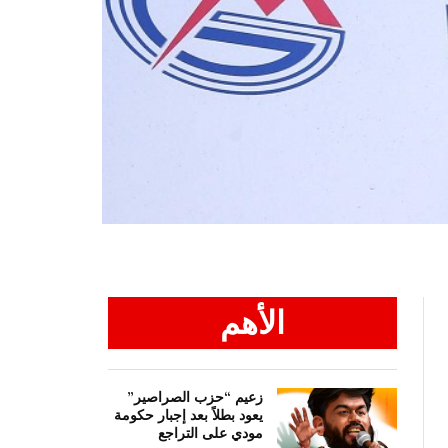
الأهم
زعيم “حزب الصراصير”
يعود بطلاً بعد إجبار حكومة
مودي على التراجع