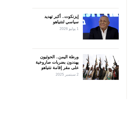
إيزنكوت.. أكبر تهديد
سياسي لنتنياهو
1 يوليو 2026
ورطة اليمن.. الحوثيون
يهددون بضربات صاروخية
على مقر إقامة نتنياهو
2 سبتمبر 2025