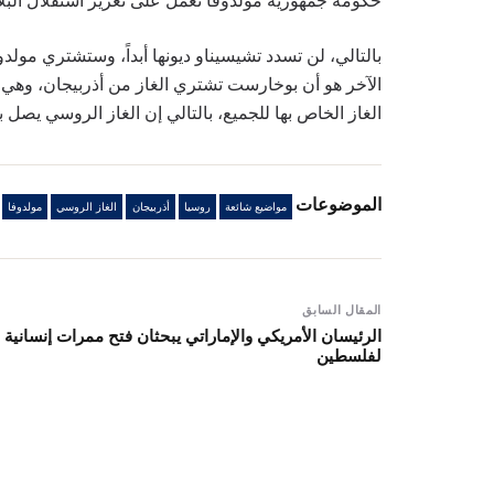
حكومة جمهورية مولدوفا تعمل على تعزيز استقلال البل
بالتالي، لن تسدد تشيسيناو ديونها أبداً، وستشتري مولدو
الآخر هو أن بوخارست تشتري الغاز من أذربيجان، وهي ب
الغاز الخاص بها للجميع، بالتالي إن الغاز الروسي يصل 
الموضوعات
مواضيع شائعة
روسيا
أذربيجان
الغاز الروسي
مولدوفا
المقال السابق
الرئيسان الأمريكي والإماراتي يبحثان فتح ممرات إنسانية
لفلسطين