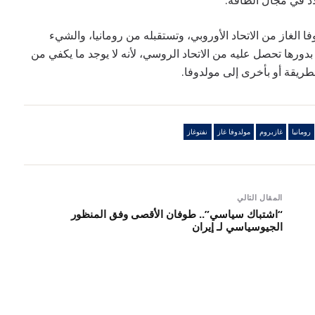
اد في مجال الطاقة.
فا الغاز من الاتحاد الأوروبي، وتستقبله من رومانيا، والشيء
دورها تحصل عليه من الاتحاد الروسي، لأنه لا يوجد ما يكفي من
بطريقة أو بأخرى إلى مولدوفا.
رومانيا
غازبروم
مولدوفا غاز
نفتوغاز
المقال التالي
“اشتباك سياسي”.. طوفان الأقصى وفق المنظور
الجيوسياسي لـ إيران