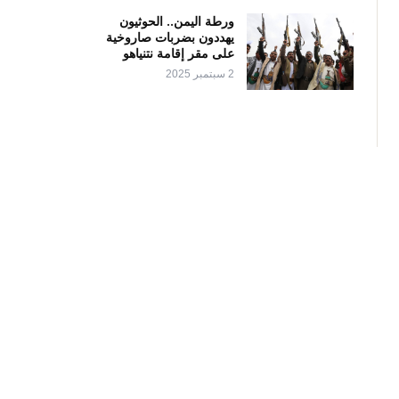
ورطة اليمن.. الحوثيون
يهددون بضربات صاروخية
على مقر إقامة نتنياهو
2 سبتمبر 2025