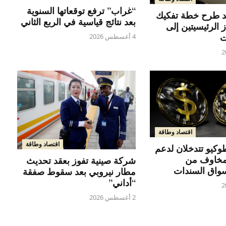
“غراب” ترفع توقعاتها السنوية
يد طرح خطة تفكيك
بعد نتائج قياسية في الربع الثاني
 الرئيسيتين إلى
ت
4 أغسطس 2026
اقتصاد وطاقة
اقتصاد وطاقة
كيو تتدخلان لدعم
مخاوف من
شركة صينية تفوز بعقد تحديث
واق السندات
مطار نيروبي بعد سقوط صفقة
“أداني”
2 أغسطس 2026