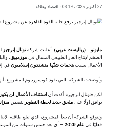
27 أكتوبر 2025، 08:19 · اقتصاد وطاقة
مابوتو – (رياليست عربي)
. أعلنت شركة
توتال إنرجيز
ال
الضخم لإنتاج الغاز الطبيعي المسال في
موزمبيق
، والب
الأعمال بسبب
هجمات شنّها متشددون إسلاميون
في إق
وأوضحت الشركة، التي تقود كونسورتيوم المشروع، أنه
لكن «توتال إنرجيز» أكدت أن
استئناف الأعمال لن يكون 
يوافق أولًا على
ملحق جديد لخطة التطوير
يتضمن
ميزاني
وتتوقع الشركة أن يبدأ المشروع، الذي تبلغ طاقته الإنتا
فعليًا في
عام 2029
— أي بعد خمس سنوات من الموعد ا