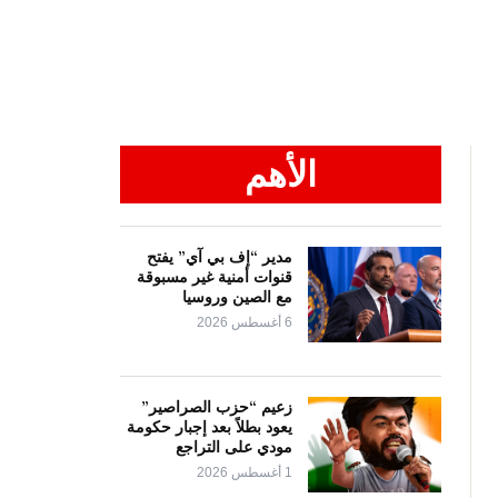
الأهم
مدير “إف بي آي” يفتح
قنوات أمنية غير مسبوقة
مع الصين وروسيا
6 أغسطس 2026
زعيم “حزب الصراصير”
يعود بطلاً بعد إجبار حكومة
مودي على التراجع
1 أغسطس 2026