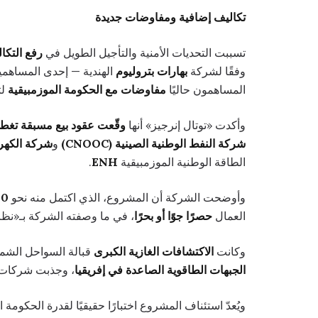
تكاليف إضافية ومفاوضات جديدة
تسببت التحديات الأمنية والتأجيل الطويل في
رفع التكاليف بنحو 4 م
وفقًا لشركة
بهارات بتروليوم
الهندية — إحدى المساهمي
المساهمون حاليًا
مفاوضات مع الحكومة الموزمبيقية
لت
وأكدت «توتال إنرجيز» أنها
وقّعت عقود بيع مسبقة تغطي نحو 90٪ من الإنتاج
شركة النفط الوطنية الصينية (CNOOC)
و
شركة الكهرباء
الطاقة الوطنية الموزمبيقية
ENH
.
وأوضحت الشركة أن المشروع، الذي اكتمل منه نحو
0٪
العمال
حصرًا جوًا أو بحرًا
، في ما وصفته الشركة بـ«نظام
وكانت
الاكتشافات الغازية الكبرى
قبالة السواحل الشما
الجبهات الطاقوية الصاعدة في إفريقيا
، وجذبت شركات 
ويُعدّ استئناف المشروع اختبارًا حقيقيًا لقدرة الحكومة