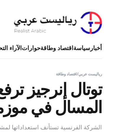
أخبار
سياسة
اقتصاد وطاقة
حوارات
الآراء التح
رياليست عربي
/
اقتصاد وطاقة
توتال إنرجيز ترف
المسال في موزم
الشركة الفرنسية تستأنف استعداداتها لمشروع بقيمة 20 مليار دولار بعد أربع سنوات من الهجمات ا