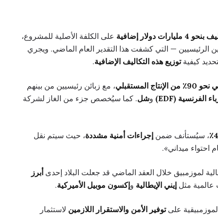
ليارات دولار إضافية
على الكلفة الأصلية للمشروع،
ن الرئيسيين — التي كشفت هذا التقدير العام الماضي. ويجري
حديد كيفية
توزيع هذه التكاليف الإضافية
.
 المستقبلي
، مع زبائن رئيسيين من بينهم
 الفرنسية (EDF)
و
شل
. كما سيُخصص جزء من الغاز لشركة
4
، سيُستأنف ضمن
إجراءات أمنية مشددة
، حيث سيتم نقل
 احتواء ميداني».
لية لموزمبيق خلال العقد الماضي قد جعلت البلاد إحدى
أبرز
عالمية مثل
إيني الإيطالية
و
إكسون موبيل الأميركية
.
 الموزمبيقية على
توفير الأمن والاستقرار اللازمين
لاستثمار