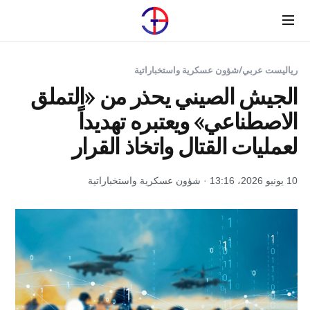
Menu
رياليست عربي
/
شؤون عسكرية واستخباراتية
الجيش الصيني يحذر من «التملق
الاصطناعي» ويعتبره تهديداً
لعمليات القتال واتخاذ القرار
10 يونيو 2026، 13:16 · شؤون عسكرية واستخباراتية