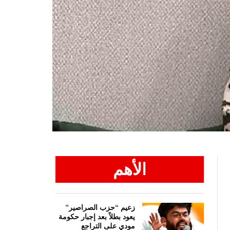
الأهم
زعيم “حزب الصراصير”
يعود بطلاً بعد إجبار حكومة
مودي على التراجع