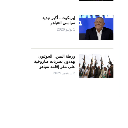
إيزنكوت.. أكبر تهديد
سياسي لنتنياهو
1 يوليو 2026
ورطة اليمن.. الحوثيون
يهددون بضربات صاروخية
على مقر إقامة نتنياهو
2 سبتمبر 2025