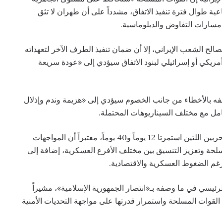
 طوال فترة تنفيذ الاتفاق، مشدداً على أن طهران لا تثق
مسارات التفاوض والدبلوماسية.
لح الشعب الإيراني، إلا أن ضمان تنفيذ الطرف الآخر لتعهداته
أمريكي أو إسرائيلي لبنود الاتفاق سيؤدي إلى «عودة سريعة
فه بالأخطاء من جانب الخصوم سيؤدي إلى «هزيمة وندم وإذلال
عامل مع مختلف السيناريوهات المحتملة.
وتطرق أكرمي نيا إلى ما وصفه بإنجازات إيران خلال الحربين اللتين استمرتا 12 يوماً و40 يوماً، معتبراً أن المواجهات
حة وتعزيز التنسيق بين مختلف الأفرع العسكرية، إضافة إلى
 رغم الضغوط العسكرية والاقتصادية.
الرئيسي في ما وصفه بـ«انتصار الجمهورية الإسلامية»، مشيراً
لقوات المسلحة واستمرار قدرتها على مواجهة التحديات الأمنية