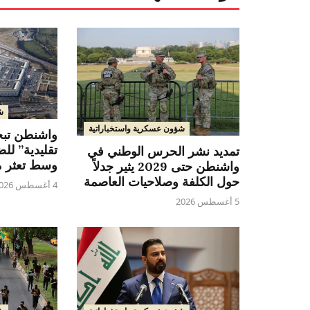
ش
شؤون عسكرية واستخباراتية
واشنطن تب
تقليدية” لل
تمديد نشر الحرس الوطني في
وسط تعثر م
واشنطن حتى 2029 يثير جدلاً
حول الكلفة وصلاحيات العاصمة
4 أغسطس 2026
5 أغسطس 2026