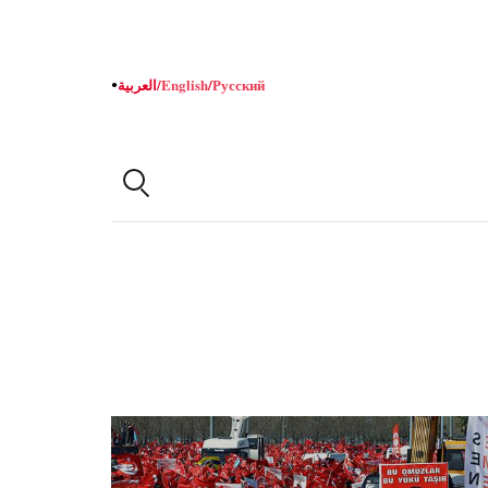
Русский
/
English
/
العربية
●