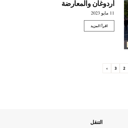
أردوغان والمعارضة
11 مايو 2023
اقرأ المزيد
›
3
2
التنقل