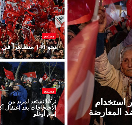
مجتمع
نحو 140 متظاهراً في إسطنبول يواجهون أحكاماً بالسجن
مجتمع
رر استخدام
تركيا تستعد لمزيد من
الاحتجاجات بعد اعتقال أك
د المعارضة
إمام أوغلو