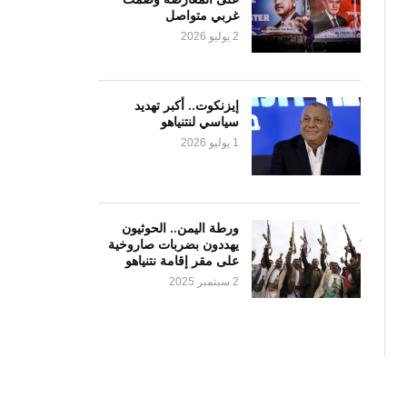
غربي متواصل
2 يوليو 2026
إيزنكوت.. أكبر تهديد
سياسي لنتنياهو
1 يوليو 2026
ورطة اليمن.. الحوثيون
يهددون بضربات صاروخية
على مقر إقامة نتنياهو
2 سبتمبر 2025