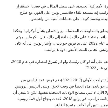
ة الأميركية الجديدة، على سبيل المثال، في قضايا الاستقرار
ترامب إنه مستعد للقاء فلاديمير بوتين على الفور، مع طرح
ديدة، وتعتمد كييف على ضمانات أمنية من واشنطن.
تعلق بالمفاوضات المحتملة مع واشنطن بشأن أوكرانيا، وهكذا
ئما منفتحة على ذلك، إضافة إلى ذلك، فإن الكرملين مهتم
باستعادة أي اتصالات أخرى مع الإدارة الأميركية انقطعت عام 2022 على يد فريق جو بايدن، وأشار بوتين إلى أنه كان
الرئيس الحالي للبيت الأبيض، دونالد ترامب.
وأشار الرئيس الروسي إلى أنه “لا أستطيع إلا أن أتفق معه على أنه لو كان رئيسا، ولو لم يُسرق انتصاره في عام 2020،
 2022”.
مع ذلك، أشار فلاديمير بوتين أيضًا إلى أنه خلال فترة ولاية ترامب الأولى (2017-2021)، تم فرض عدد قياسي من
ى جو بايدن هذه العصا في وقت لاحق، وشدد الرئيس الروسي
ا الآن، لا تلبي مصالح الولايات المتحدة نفسها، لكن لا ينبغي أن
ننسى الجوانب الإيجابية في العلاقات بين البلدين خلال رئاسة ترامب، في يوليو 2018، عُقدت بنجاح أول قمة روسية
ين، تبين أنها كانت مثمرة للغاية.