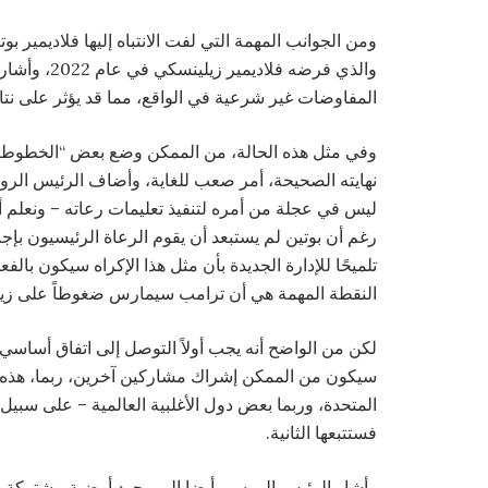
ومن الجوانب المهمة التي لفت الانتباه إليها فلاديمير 
والذي فرضه 
المفاوضات غير شرعية في الواقع، مما قد يؤثر على نتائ
وفي مثل هذه الحالة، من الممكن وضع بعض “الخطوط ال
نهايته الصحيحة، أمر صعب للغاية، وأضاف الرئيس الروس
ليس في عجلة من أمره لتنفيذ تعليمات رعاته – ونعلم 
رغم أن بوتين لم يستبعد أن يقوم الرعاة الرئيسيون بإج
تلميحًا للإدارة الجديدة بأن مثل هذا الإكراه سيكون با
النقطة المهمة هي أن ترامب سيمارس ضغوطاً على زي
لكن من الواضح أنه يجب أولاً التوصل إلى اتفاق أساس
سيكون من الممكن إشراك مشاركين آخرين، ربما، هذه لي
المتحدة، وربما بعض دول الأغلبية العالمية – على سبيل ا
فستتبعها الثانية.
وأشار الرئيس الروسي أيضا إلى وجود أرضية مشتركة مع 