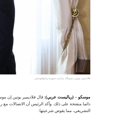
فلاديمير بوتين، ودونالد ترامب.صورة.ريانوفوستي
موسكو – (رياليست عربي):
قال فلاديمير بوتين إن مو
دائما منفتحة على ذلك. وأكد الرئيس أن الاتصالات مع 
التشريعي، مما يقوض شرعيتها.