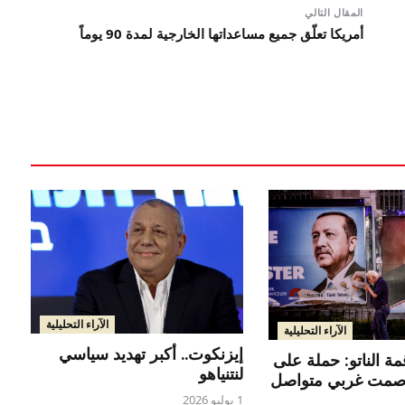
المقال التالي
أمريكا تعلّق جميع مساعداتها الخارجية لمدة 90 يوماً
الآراء التحليلية
الآراء التحليلية
إيزنكوت.. أكبر تهديد سياسي
مة الناتو: حملة على
لنتنياهو
وصمت غربي متواصل
1 يوليو 2026