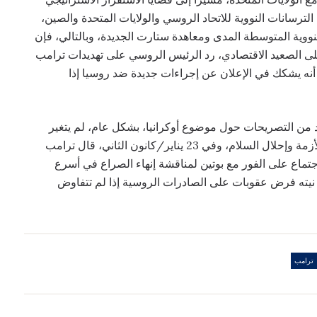
ترسانات النووية للاتحاد الروسي والولايات المتحدة والصين،
نووية المتوسطة المدى ومعاهدة ستارت الجديدة، وبالتالي، فإن
المقبل، وعلى الصعيد الاقتصادي، رد الرئيس الروسي على تهديدات ترامب
نه يشكك في الإعلان عن إجراءات جديدة ضد روسيا إذا
عديد من التصريحات حول موضوع أوكرانيا، بشكل عام، لم يتغير
خطابه منذ السباق الانتخابي، فهو يدعو إلى حل سريع للأزمة وإحلال السلام، وفي 23 يناير/كانون الثاني، قال ترامب
جتماع على الفور مع بوتين لمناقشة إنهاء الصراع في أسرع
 نيته فرض عقوبات على الصادرات الروسية إذا لم تتفاوض
ترامب