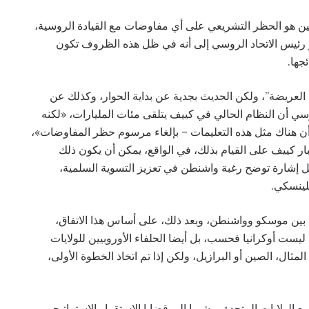
بوتين هو الحظر التشريعي على أي مفاوضات مع القيادة الروسية،
فلاديمير زيلينسكي في عام 2022، وأشار رئيس الاتحاد الروسي إلى أنه في ظل هذه الظروف تكون
جها.
عريضة”، ولكن الحديث بجدية عن بداية الحوار، وكذلك عن
ي أن النظام الحالي في كييف يتلقى مئات المليارات، «لكنه
أن هناك مثل هذه التعليمات – بإلغاء مرسوم حظر المفاوضات»،
بار كييف على القيام بذلك، في الواقع، يمكن أن يكون ذلك
لفعل إشارة توضح رغبة واشنطن في تعزيز التسوية السلمية،
لينسكي.
ي بين موسكو وواشنطن، وبعد ذلك، على أساس هذا الاتفاق،
ست أوكرانيا فحسب، بل أيضا الحلفاء الأوروبيين للولايات
لمثال، الصين أو البرازيل، ولكن إذا تم اتخاذ الخطوة الأولى،
الولايات المتحدة، مشيرا إلى قضايا الاستقرار الاستراتيجي